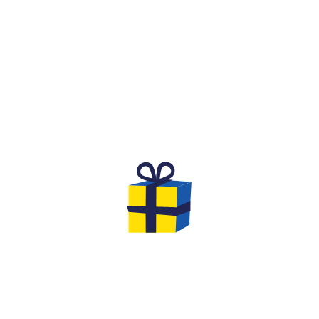
QU'EST-CE QUE C'EST ?
IT FESTIF ET COMPÉTITIF
ANNIVERSAIRE