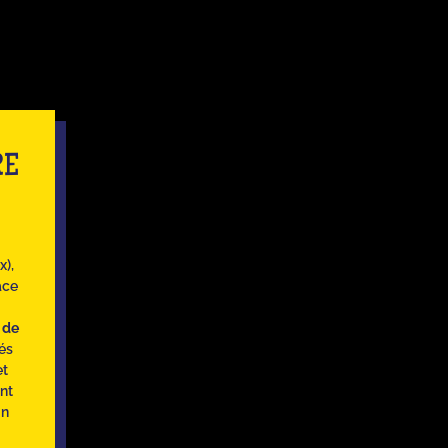
RE
x),
âce
s de
tés
et
nt
Un