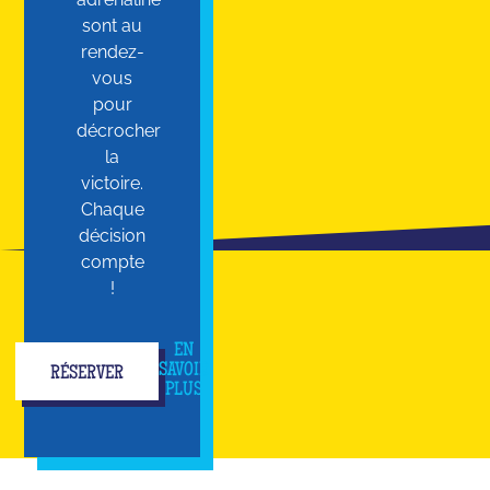
sont au
rendez-
vous
pour
décrocher
la
victoire.
Chaque
décision
compte
!
EN
SAVOIR
RÉSERVER
PLUS