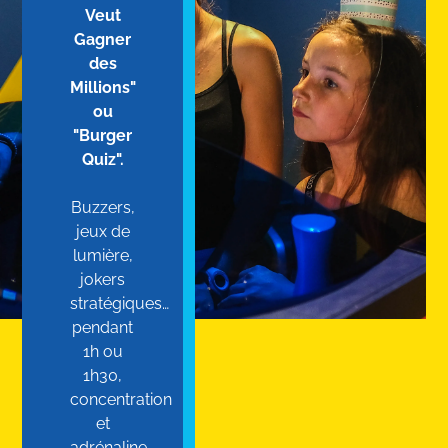
Veut
Gagner
des
Millions"
ou
"Burger
Quiz".
Buzzers,
jeux de
lumière,
jokers
stratégiques…
pendant
1h ou
1h30,
concentration
et
adrénaline