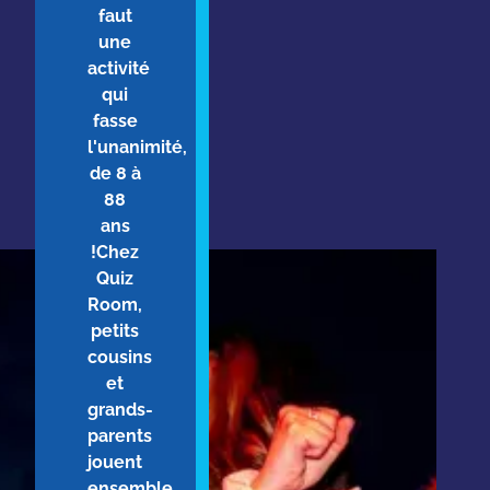
faut
une
activité
qui
fasse
l'unanimité,
de 8 à
88
ans
!Chez
Quiz
Room,
petits
cousins
et
grands-
parents
jouent
ensemble