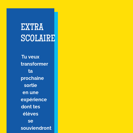
EXTRA
SCOLAIRE
Tu veux
transformer
ta
prochaine
sortie
en une
expérience
dont tes
élèves
se
souviendront