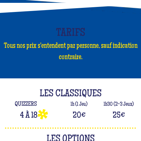
TARIFS
Tous nos prix s'entendent par personne, sauf indication
contraire.
LES CLASSIQUES
QUIZZERS
1h (1 Jeu)
1h30 (2-3 Jeux)
4 À 18
20
€
25
€
LES OPTIONS