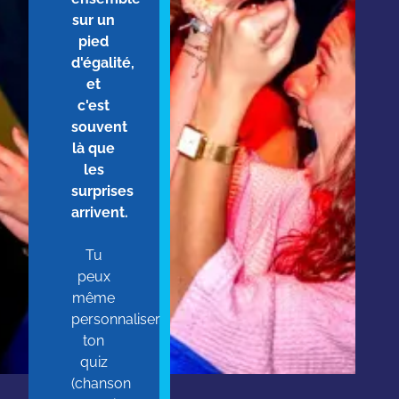
sur un
pied
d'égalité,
et
c'est
souvent
là que
les
surprises
arrivent.
Tu
peux
même
personnaliser
ton
quiz
(chanson