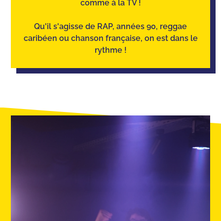
comme à la TV !
Qu'il s'agisse de RAP, années 90, reggae
caribéen ou chanson française, on est dans le
rythme !