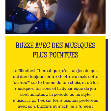
BUZZE AVEC DES MUSIQUES
PLUS POINTUES
Le Blindtest Thématique, c'est un jeu de quiz
qui dure toujours entre 1h et 1h10 mais cette
fois 100% sur le thème de ton choix, et où les
musiques, les sons et la dynamique du jeu
sont adaptés à la période ou au style
musical.2 parties sur tes musiques préférées
avec son, buzzers et machine à fumée :