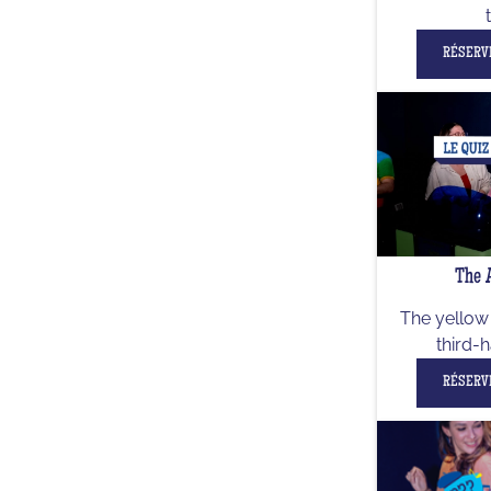
RÉSERV
The 
The yellow 
third-h
RÉSERV