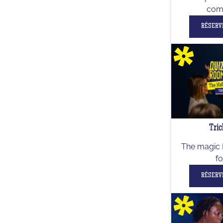
comp
RÉSERV
Tric
The magic 
fo
RÉSERV