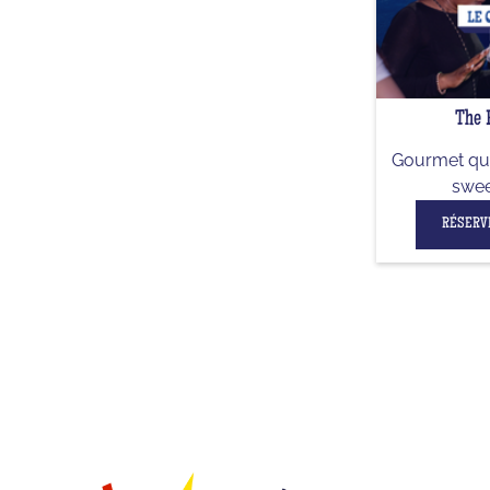
The 
Gourmet qui
swee
RÉSERV