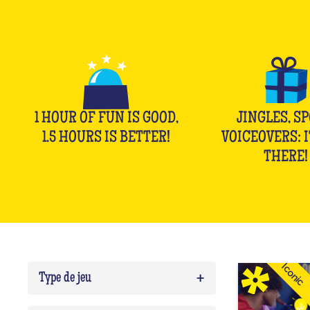
1 HOUR OF FUN IS GOOD,
JINGLES, SP
1.5 HOURS IS BETTER!
VOICEOVERS: I
THERE!
Iconic
+
Type de jeu
Quiz
0