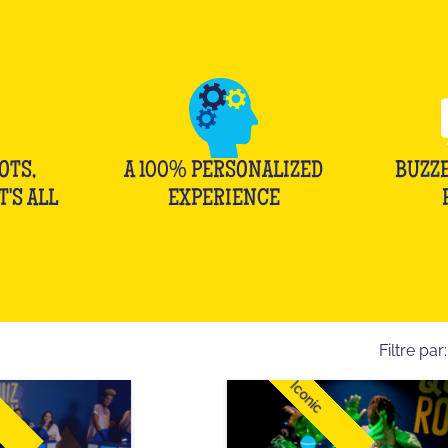
OTS,
A 100% PERSONALIZED
BUZZE
T'S ALL
EXPERIENCE
Filtre par:
Iconic