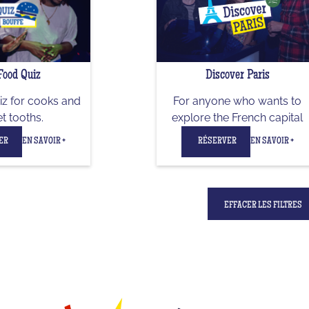
Food Quiz
Discover Paris
z for cooks and
For anyone who wants to
t tooths.
explore the French capital
ER
EN SAVOIR +
RÉSERVER
EN SAVOIR +
EFFACER LES FILTRES