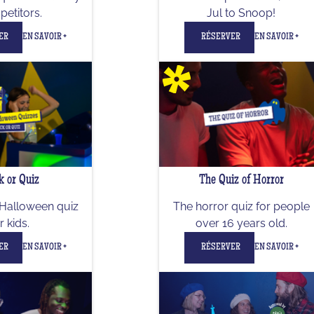
etitors.
Jul to Snoop!
ER
EN SAVOIR +
RÉSERVER
EN SAVOIR +
k or Quiz
The Quiz of Horror
Halloween quiz
The horror quiz for people
r kids.
over 16 years old.
ER
EN SAVOIR +
RÉSERVER
EN SAVOIR +