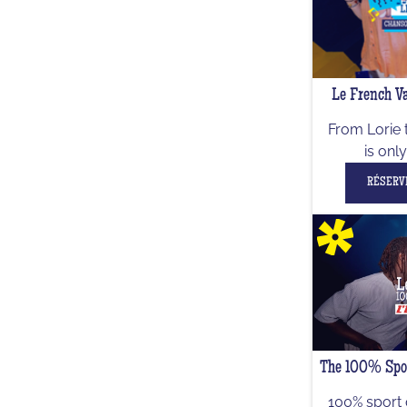
Le French Va
From Lorie 
is onl
RÉSERV
The 100% Spor
100% sport 