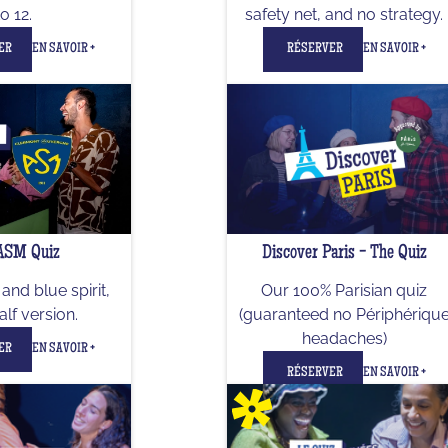
to 12.
safety net, and no strategy.
ER
EN SAVOIR +
RÉSERVER
EN SAVOIR +
ASM Quiz
Discover Paris - The Quiz
and blue spirit,
Our 100% Parisian quiz
alf version.
(guaranteed no Périphériqu
headaches)
ER
EN SAVOIR +
RÉSERVER
EN SAVOIR +