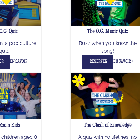
O.G. Quiz
The O.G. Music Quiz
rn: a pop culture
Buzz when you know the
quiz.
song!
ER
EN SAVOIR +
RÉSERVER
EN SAVOIR +
Room Kids
The Clash of Knowledge
 children aged 8
A quiz with no lifelines, no