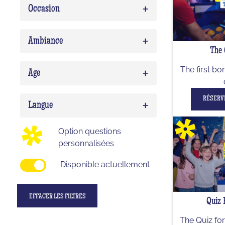
+
Occasion
Quiz Musico
0
Team building
0
+
Ambiance
The 
EVG/EVJF
0
Expert
0
+
The first bo
Birthday
0
Age
Delirium (WTF)
0
Enfant
0
RÉSERV
+
Impostor
0
Langue
Ado
0
Option questions
Adulte
0
personnalisées
Disponible actuellement
EFFACER LES FILTRES
Quiz 
The Quiz for