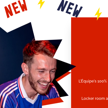
L'Équipe's 100% 
Locker room a