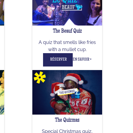
The Beauf Quiz
A quiz that smells like fries
with a mullet cup.
RÉSERVER
EN SAVOIR +
The Quizmas
Special Christmas quiz,