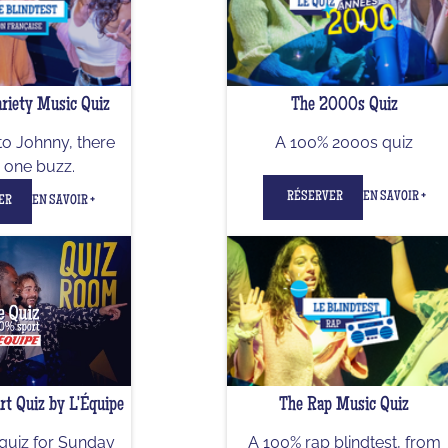
riety Music Quiz
The 2000s Quiz
to Johnny, there
A 100% 2000s quiz
y one buzz.
RÉSERVER
EN SAVOIR +
ER
EN SAVOIR +
t Quiz by L'Équipe
The Rap Music Quiz
quiz for Sunday
A 100% rap blindtest, from