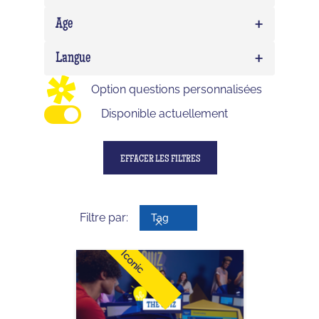
EVG/EVJF
0
+
Expert
0
Age
Birthday
0
Delirium (WTF)
0
+
Enfant
0
Langue
Impostor
0
Ado
0
Option questions personnalisées
Adulte
0
Disponible actuellement
EFFACER LES FILTRES
Filtre par:
Tag
Iconic