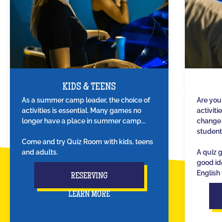
KIDS & TEENS
As a summer camp leader, the choice of
Are you
activities is essential. Many games no
activiti
longer have a place in summer camp...
change 
student
Come and try Quiz Room with kids, teens
and adults.
A quiz 
good id
English 
RESERVING
LEARN MORE