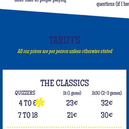
more than 18 people playing
questions (if I ha
TARIFFS
All our prices are per person unless otherwise stated
THE CLASSICS
QUIZZERS
1h (1 game)
1h30 (2-3 games)
4 TO 6
23
€
32
€
7 TO 18
21
€
30
€