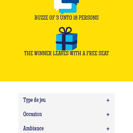
BUZZE OF
3
UNTO
18
PERSONS
THE WINNER LEAVES WITH A FREE SEAT
+
Type de jeu
+
Quiz
0
Occasion
Quiz Musico
0
+
Team building
0
Ambiance