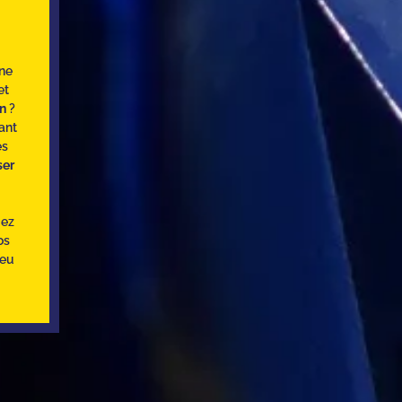
une
et
on
?
ant
es
ser
gez
os
jeu