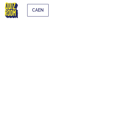
CAEN
EXTRA-SCOLAIRE
QU'EST-CE QUE C'EST ?