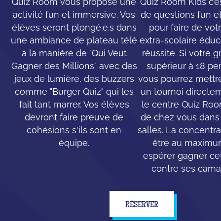
Quiz Room vous propose une
Quiz Room Kids c’e
activité fun et immersive. Vos
de questions fun e
élèves seront plongé.e.s dans
pour faire de votr
une ambiance de plateau télé
extra-scolaire éduc
à la manière de "Qui Veut
réussite. Si votre 
Gagner des Millions" avec des
supérieur à 18 pe
jeux de lumière, des buzzers
vous pourrez mettr
comme "Burger Quiz" qui les
un tournoi directe
fait tant marrer. Vos élèves
le centre Quiz Ro
devront faire preuve de
de chez vous dans 
cohésions s'ils sont en
salles. La concentr
équipe.
être au maximu
espérer gagner cet
contre ses cama
RÉSERVER