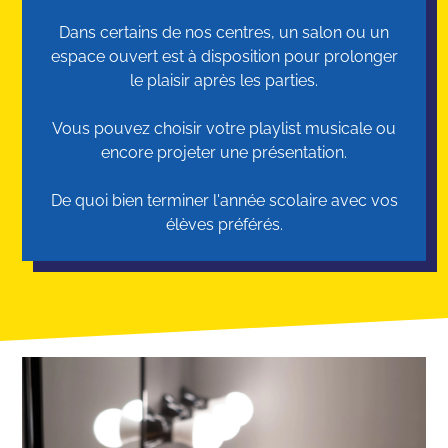
Dans certains de nos centres, un salon ou un
espace ouvert est à disposition pour prolonger
le plaisir après les parties.
Vous pouvez choisir votre playlist musicale ou
encore projeter une présentation.
De quoi bien terminer l'année scolaire avec vos
élèves préférés.