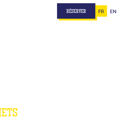
FR
EN
RÉSERVER
E
METS