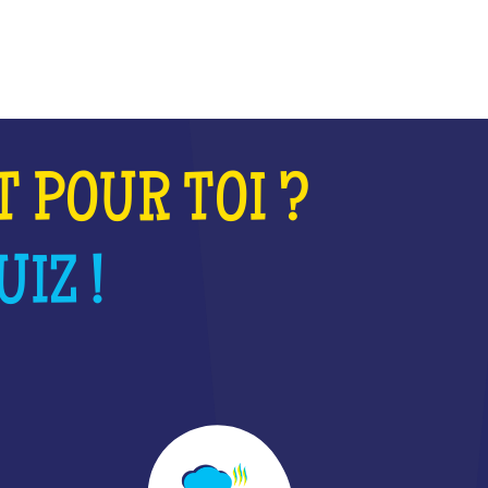
T POUR TOI ?
IZ !