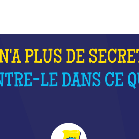
QU'EST-CE QUE C'EST ?
N'A PLUS DE SECRE
TRE-LE DANS CE QU