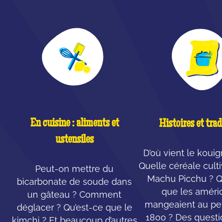
En cuisine : aliments et
Histoires et trad
ustensiles
D’où vient le koui
Quelle céréale cult
Peut-on mettre du
Machu Picchu ? Q
bicarbonate de soude dans
que les améri
un gâteau ? Comment
mangeaient au pet
déglacer ? Qu’est-ce que le
1800 ? Des questi
kimchi ? Et beaucoup d’autres