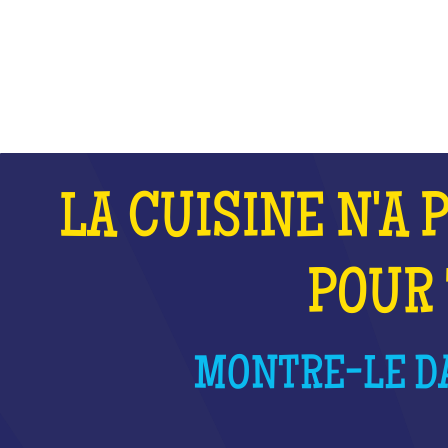
QU'EST-CE QUE C'EST ?
LA CUISINE N'A 
POUR 
MONTRE-LE DA