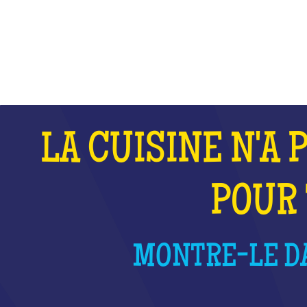
QU'EST-CE QUE C'EST ?
LA CUISINE N'A 
POUR 
MONTRE-LE DA