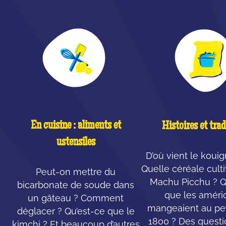
En cuisine : aliments et
Histoires et trad
ustensiles
D’où vient le koui
Quelle céréale cult
Peut-on mettre du
Machu Picchu ? Q
bicarbonate de soude dans
que les améri
un gâteau ? Comment
mangeaient au pet
déglacer ? Qu’est-ce que le
1800 ? Des questi
kimchi ? Et beaucoup d’autres