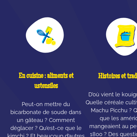
En cuisine : aliments et
Histoires et trad
ustensiles
D’où vient le koui
Quelle céréale cult
Peut-on mettre du
Machu Picchu ? Q
bicarbonate de soude dans
que les améri
un gâteau ? Comment
mangeaient au pet
déglacer ? Qu’est-ce que le
1800 ? Des questi
kimchi ? Et beaucoup d’autres