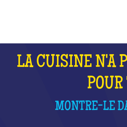
QU'EST-CE QUE C'EST ?
LA CUISINE N'A 
POUR 
MONTRE-LE DA