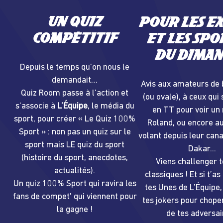
Un quiz
Pour les e
compétitif
et les spo
du dima
Depuis le temps qu’on nous le
demandait…
Avis aux amateurs de 
Quiz Room passe à l’action et
(ou ovale), à ceux qui
s’associe à
L’Équipe
, le média du
en TT pour voir un
sport, pour créer « Le Quiz 100%
Roland, ou encore a
Sport » : non pas un quiz sur le
volant depuis leur cana
sport mais LE quiz du sport
Dakar...
(histoire du sport, anecdotes,
Viens challenger t
actualités).
classiques ! Et si t’as
Un quiz 100% Sport qui ravira les
tes Unes de L’Équipe,
fans de compet' qui viennent pour
tes jokers pour choper
la gagne !
de tes adversai