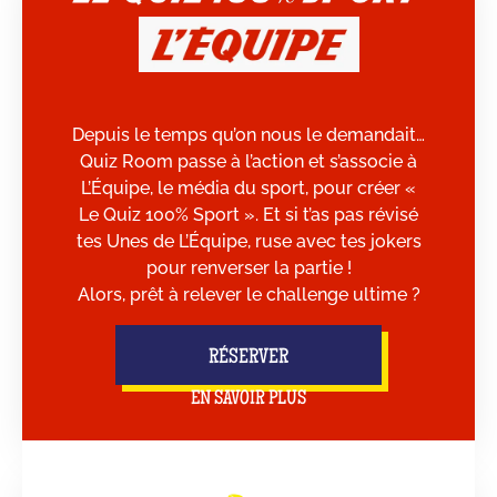
Depuis le temps qu’on nous le demandait…
Quiz Room passe à l’action et s’associe à
L’Équipe, le média du sport, pour créer «
Le Quiz 100% Sport ». Et si t’as pas révisé
tes Unes de L’Équipe, ruse avec tes jokers
pour renverser la partie !
Alors, prêt à relever le challenge ultime ?
RÉSERVER
EN SAVOIR PLUS