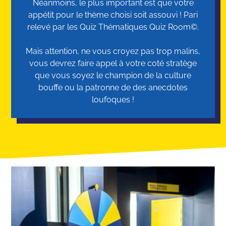
Néanmoins, le plus important est que votre
appétit pour le thème choisi soit assouvi ! Pari
relevé par les Quiz Thématiques Quiz Room©.
Mais attention, ne vous croyez pas trop malins,
vous devrez faire appel à votre coté stratège
que vous soyez le champion de la culture
bouffe ou la patronne de des anecdotes
loufoques !