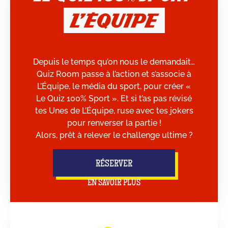
Depuis le temps qu’on nous le demandait…
Quiz Room passe à l’action et s’associe à
L’Équipe, le média du sport, pour créer «
Le Quiz 100% Sport ». Et si t’as pas révisé
tes Unes de L’Équipe, ruse avec tes jokers
pour renverser la partie !
Alors, prêt à relever le challenge ultime ?
RÉSERVER
EN SAVOIR PLUS