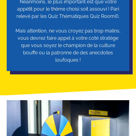
Néanmoins, le plus important est que votre
appétit pour le thème choisi soit assouvi ! Pari
relevé par les Quiz Thématiques Quiz Room©.
Mais attention, ne vous croyez pas trop malins,
vous devrez faire appel à votre coté stratège
que vous soyez le champion de la culture
bouffe ou la patronne de des anecdotes
loufoques !