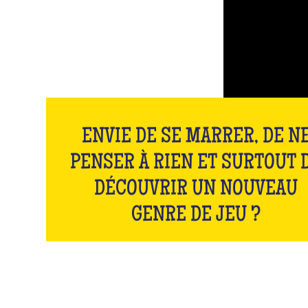
ENVIE DE SE MARRER, DE N
PENSER À RIEN ET SURTOUT 
DÉCOUVRIR UN NOUVEAU
GENRE DE JEU ?
What the Quiz?!
Le quiz thématique WTF, c’est toute l’expérience Qu
Room pensée en pagaille ! Le jeu de quiz parfait pour
bandes de copains, les EVG et les enterrement de vie