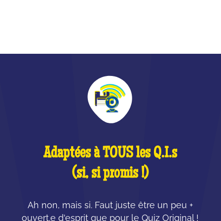
QU'EST-CE QUE C'EST ?
Adaptées à TOUS les Q.I.s
(si, si promis !)
Ah non, mais si. Faut juste être un peu +
ouvert.e d'esprit que pour le Quiz Original !