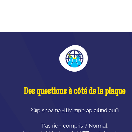
Des questions à côté de la plaque
? ʇı̣p snoʌ ɐ̧ɔ ℲꓕM zı̣nb ǝp ǝı̣ʇɹɐd ǝuꓵ
T'as rien compris ? Normal.