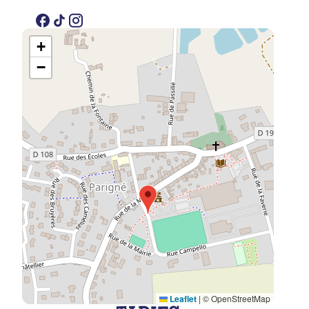
+
−
Leaflet
|
© OpenStreetMap