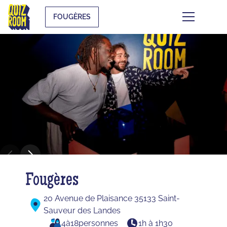
FOUGÈRES
Fougères
20 Avenue de Plaisance 35133 Saint-
Sauveur des Landes
4
à
18
personnes
1h à 1h30