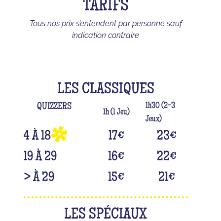
TARIFS
Tous nos prix s’entendent par personne sauf
indication contraire
LES CLASSIQUES
1h30 (2-3
QUIZZERS
1h (1 Jeu)
Jeux)
4 À 18
17
€
23
€
19 À 29
16
€
22
€
> À 29
15
€
21
€
LES SPÉCIAUX