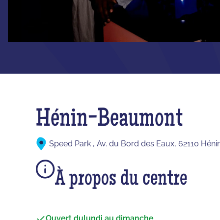
Hénin-Beaumont
Speed Park , Av. du Bord des Eaux, 62110 Hé
À propos du centre
Ouvert du
lundi au dimanche