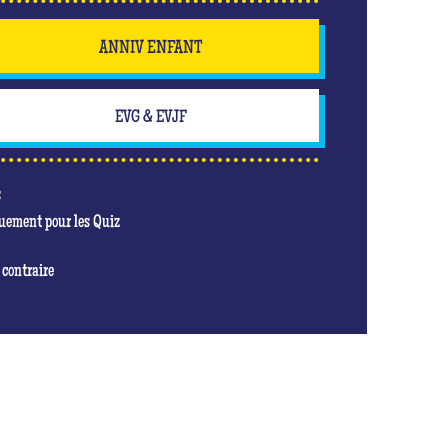
ANNIV ENFANT
EVG & EVJF
s
quement pour les Quiz
 contraire