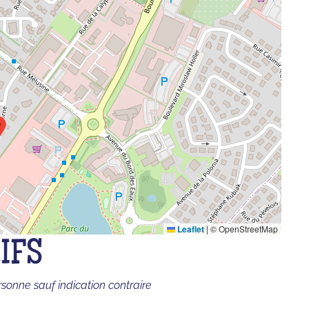
Leaflet
|
© OpenStreetMap
IFS
rsonne sauf indication contraire