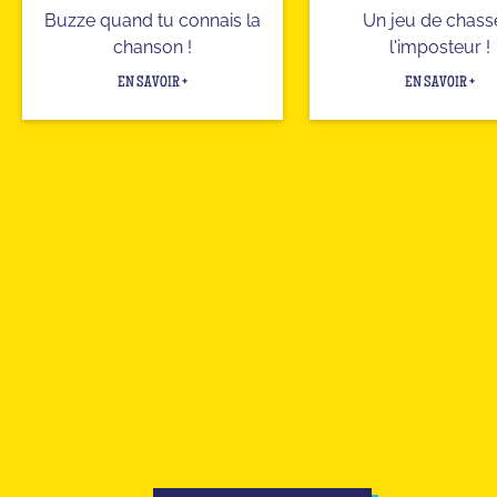
Buzze quand tu connais la
Un jeu de chass
chanson !
l'imposteur !
EN SAVOIR +
EN SAVOIR +