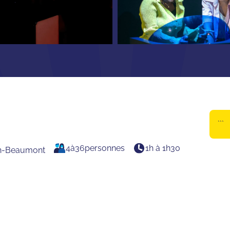
```
4
à
36
personnes
1h à 1h30
nin-Beaumont