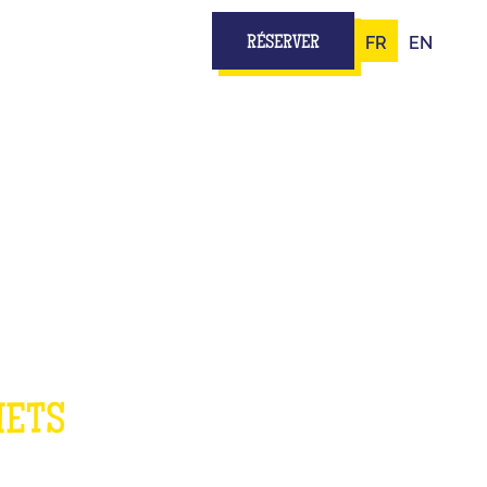
FR
EN
RÉSERVER
E
METS