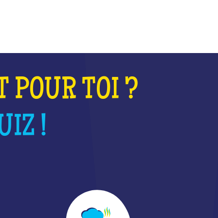
T POUR TOI ?
IZ !