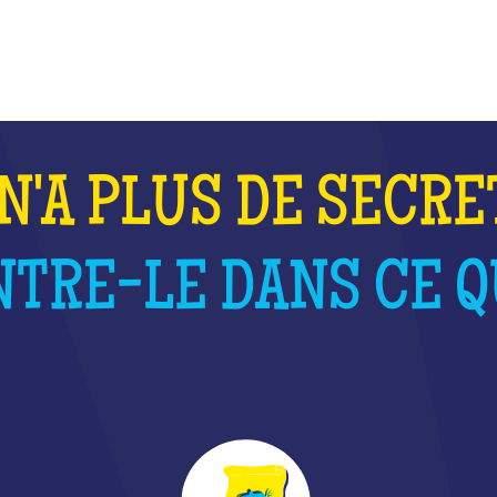
QU'EST-CE QUE C'EST ?
N'A PLUS DE SECRE
TRE-LE DANS CE QU