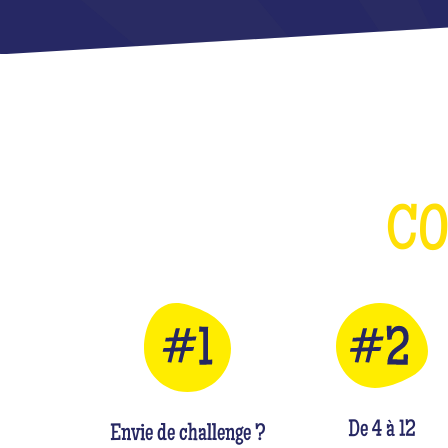
C
De 4 à 12
Envie de challenge ?