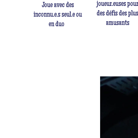
joueur.euses pou
Joue avec des
des défis des plu
inconnu.e.s seul.e ou
amusants
en duo