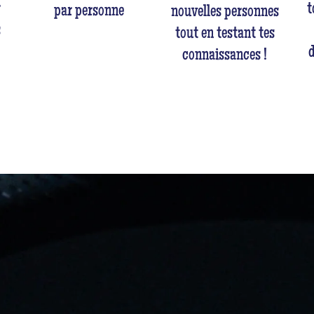
r
t
par personne
nouvelles personnes
s
tout en testant tes
d
connaissances !