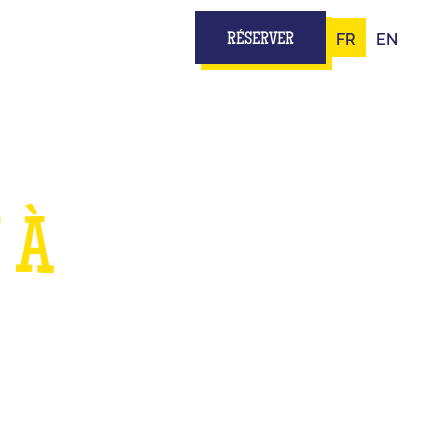
FR
EN
RÉSERVER
 À