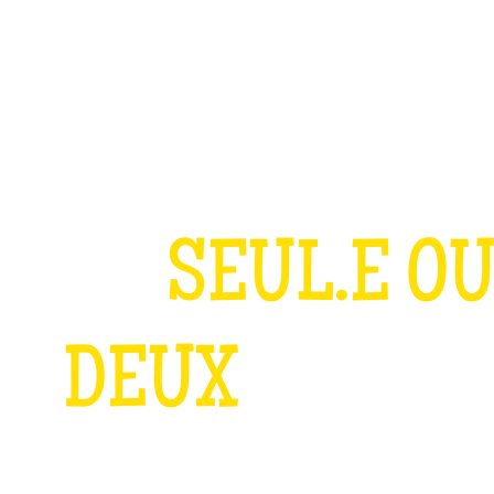
TEAM BUILDING
OFFRIR
JEUX
GROUPES
OUER
SEUL.E OU
DEUX
C’EST