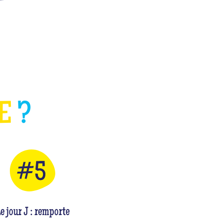
HE
?
e jour J : remporte