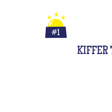
POURQUOI TU VAS
KIFFER 
ffre l'opportunité de jouer avec d'autres particip
s solo ou en duo (pour les plus réservé.e.s), pré
expérience unique.