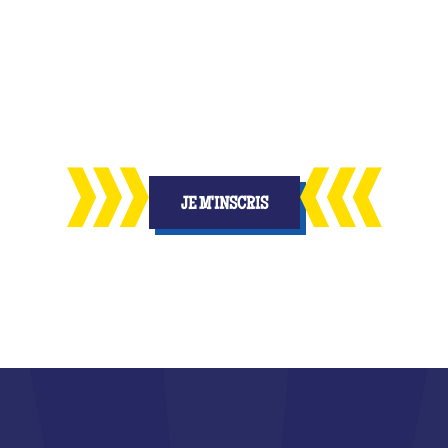
Teste tes connaissances
concurrent.e.s locaux.ales et découvre qui sera Q
JE M'INSCRIS