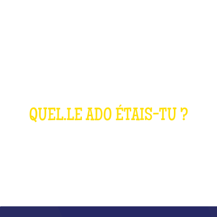
LE QUIZ ANNÉES
2000
QUEL.LE ADO ÉTAIS-TU ?
QU'EST-CE QUE C'EST ?