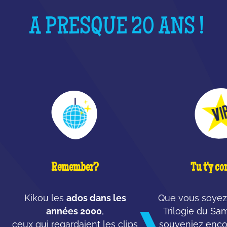
A PRESQUE 20 ANS !
Remember?
Tu t'y co
Kikou les
ados dans les
Que vous soyez 
années 2000
,
Trilogie du Sa
ceux qui regardaient les clips
souveniez enco