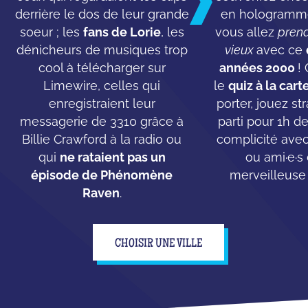
derrière le dos de leur grande
en hologramme
soeur ; les
fans de Lorie
, les
vous allez
prend
dénicheurs de musiques trop
vieux
avec ce
cool à télécharger sur
années 2000
!
Limewire, celles qui
le
quiz à la cart
enregistraient leur
porter, jouez st
messagerie de 3310 grâce à
parti pour 1h d
Billie Crawford à la radio ou
complicité ave
qui
ne rataient pas un
ou ami·e·s
épisode de Phénomène
merveilleuse
Raven
.
CHOISIR UNE VILLE