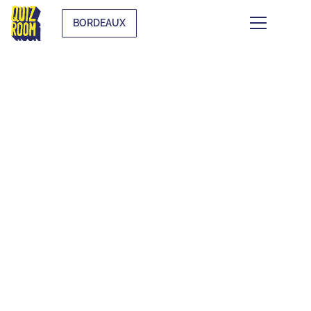
BORDEAUX
ENFANTS & ADOS
QU'EST-CE QUE C'EST ?