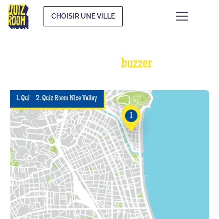
CHOISIR UNE VILLE
Choisis ton spot pour
buzzer
chez Quiz
Room mieux qu’à la TV :