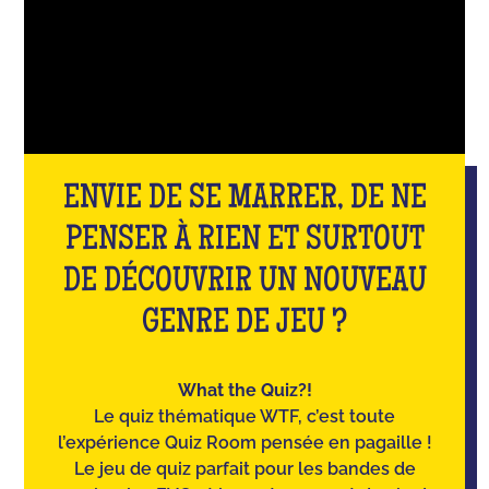
ENVIE DE SE MARRER, DE NE
PENSER À RIEN ET SURTOUT
DE DÉCOUVRIR UN NOUVEAU
GENRE DE JEU ?
What the Quiz?!
Le quiz thématique WTF, c’est toute
l’expérience Quiz Room pensée en pagaille !
Le jeu de quiz parfait pour les bandes de