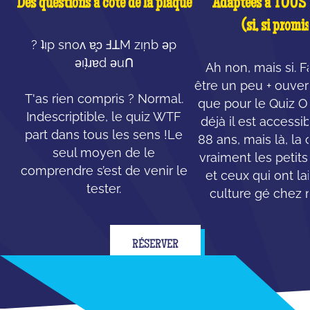
Des questions à côté de la plaque
Adaptées à TOUS l
(si, si promis
? ʇı̣p snoʌ ɐ̧ɔ ℲꓕM zı̣nb ǝp
ǝı̣ʇɹɐd ǝuꓵ
Ah non, mais si. F
être un peu + ouvert
T'as rien compris ? Normal.
que pour le Quiz Ori
Indescriptible, le quiz WTF
déjà il est accessi
part dans tous les sens !Le
88 ans, mais là, la 
seul moyen de le
vraiment les petit
comprendre s’est de venir le
et ceux qui ont la
tester.
culture gé chez
RÉSERVER