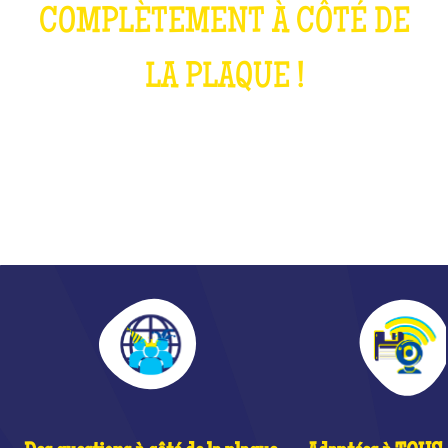
COMPLÈTEMENT À CÔTÉ DE
LA PLAQUE !
QU'EST-CE QUE C'EST ?