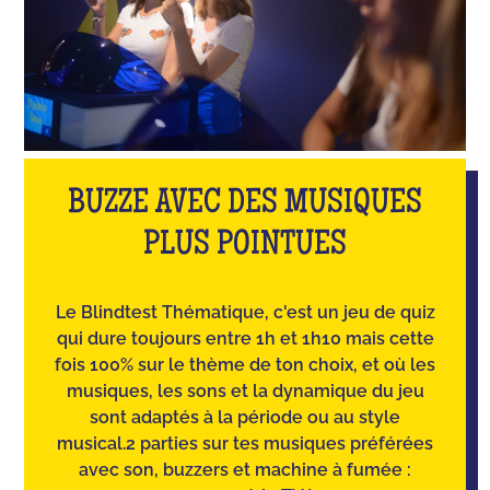
BUZZE AVEC DES MUSIQUES
PLUS POINTUES
Le Blindtest Thématique, c'est un jeu de quiz
qui dure toujours entre 1h et 1h10 mais cette
fois 100% sur le thème de ton choix, et où les
musiques, les sons et la dynamique du jeu
sont adaptés à la période ou au style
musical.2 parties sur tes musiques préférées
avec son, buzzers et machine à fumée :