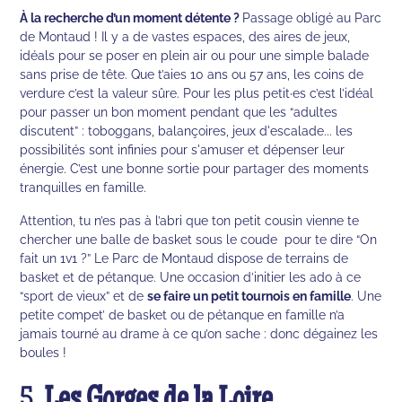
À la recherche d’un moment détente ?
Passage obligé au Parc
de Montaud ! Il y a de vastes espaces, des aires de jeux,
idéals pour se poser en plein air ou pour une simple balade
sans prise de tête. Que t’aies 10 ans ou 57 ans, les coins de
verdure c’est la valeur sûre. Pour les plus petit·es c’est l’idéal
pour passer un bon moment pendant que les “adultes
discutent” : toboggans, balançoires, jeux d'escalade... les
possibilités sont infinies pour s'amuser et dépenser leur
énergie. C’est une bonne sortie pour partager des moments
tranquilles en famille.
Attention, tu n’es pas à l’abri que ton petit cousin vienne te
chercher une balle de basket sous le coude pour te dire “On
fait un 1v1 ?” Le Parc de Montaud dispose de terrains de
basket et de pétanque. Une occasion d’initier les ado à ce
“sport de vieux” et de
se faire un petit tournois en famille
. Une
petite compet’ de basket ou de pétanque en famille n’a
jamais tourné au drame à ce qu’on sache : donc dégainez les
boules !