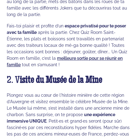
au long de la partie, mets des bâtons dans les roues de ta
famille avec les différents Jokers que tu découvriras tout au
long de la partie.
Fais-toi plaisir et profite d’un
espace privatisé pour te poser
avec ta famille
après la partie. Chez Quiz Room Saint-
Étienne, les plats et boissons sont travaillés en partenariat
avec des traiteurs locaux de mé-ga bonne qualité ! Toutes
les occasions sont bonnes : déjeuner, goûter, dîner... Un Quiz
Room en famille, c’est la
meilleure sortie pour se réunir en
famille
tout en s’amusant !
2. V
isite du Musée de la Mine
Plongez vous au cœur de l'histoire minière de cette région
d’Auvergne et visitez ensemble le célèbre Musée de la Mine.
Le Musée lui même, s’est installé dans une ancienne mine de
charbon. Sans surprise, on te propose
une expérience
immersive UNIQUE
. Petit·es et grand·es seront (pour sûr)
fasciné·es par ces reconstitutions hyper fidèles. Marche dans
les pas de ces anciens mineur·euses de France, perdez-vous