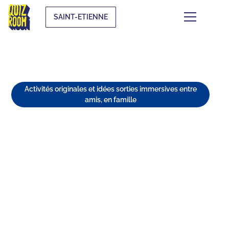
SAINT-ETIENNE
Activités originales et idées sorties immersives entre
amis, en famille
SAINT-ÉTIENNE EN FAMILLE :
TOP 7 DES MEILLEURES
SORTIES
⏱
min de lecture