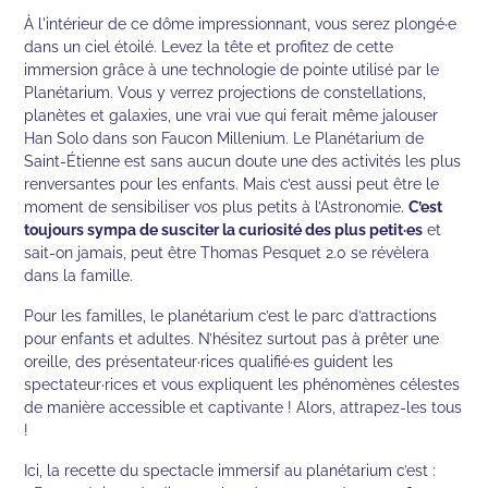
À l'intérieur de ce dôme impressionnant, vous serez plongé·e
dans un ciel étoilé. Levez la tête et profitez de cette
immersion grâce à une technologie de pointe utilisé par le
Planétarium. Vous y verrez projections de constellations,
planètes et galaxies, une vrai vue qui ferait même jalouser
Han Solo dans son Faucon Millenium. Le Planétarium de
Saint-Étienne est sans aucun doute une des activités les plus
renversantes pour les enfants. Mais c’est aussi peut être le
moment de sensibiliser vos plus petits à l’Astronomie.
C’est
toujours sympa de susciter la curiosité des plus petit·es
et
sait-on jamais, peut être Thomas Pesquet 2.0 se révèlera
dans la famille.
Pour les familles, le planétarium c’est le parc d’attractions
pour enfants et adultes. N’hésitez surtout pas à prêter une
oreille, des présentateur·rices qualifié·es guident les
spectateur·rices et vous expliquent les phénomènes célestes
de manière accessible et captivante ! Alors, attrapez-les tous
!
Ici, la recette du spectacle immersif au planétarium c’est :