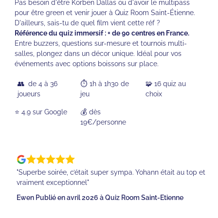
Pas besoin d'être Korben Dallas ou d'avoir le multipass
pour être green et venir jouer à Quiz Room Saint-Étienne.
D'ailleurs, sais-tu de quel film vient cette réf ?
Référence du quiz immersif : + de 90 centres en France.
Entre buzzers, questions sur-mesure et tournois multi-
salles, plongez dans un décor unique. Idéal pour vos
événements avec options boissons sur place.
👥 de 4 à 36
⏱️ 1h à 1h30 de
🧩 16 quiz au
joueurs
jeu
choix
⭐️ 4.9 sur Google
💰 dès
19€/personne
"Superbe soirée, c’était super sympa. Yohann était au top et
vraiment exceptionnel"
Ewen Publié en avril 2026 à Quiz Room Saint-Etienne