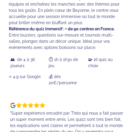
équipes et enchaînez les manches avec des thèmes pour
tous les goûts. En plein cœur de Bayonne, le centre vous
accueille pour une session immersive où tout le monde
peut briller (même en bluffant un peu).
Référence du quiz immersif : + de 90 centres en France.
Entre buzzers, questions sur-mesure et tournois multi-
salles, plongez dans un décor unique. Idéal pour vos
événements avec options boissons sur place.
👥 de 4 à 36
⏱️ 1h à 1h30 de
🧩 16 quiz au
joueurs
jeu
choix
⭐️ 4.9 sur Google
💰 dès
20€/personne
"Super expérience encadré par Théo qui nous a fait passer
un super moment entre amis. Les quizz sont très bien fait,
les explications sont claires et permettent à tout le monde
de comprendre les règles du jeu. On y reviendra pour