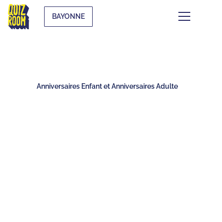
BAYONNE
Anniversaires Enfant et Anniversaires Adulte
FÊTER UN ANNIVERSAIRE À
BAYONNE : LES ACTIVITÉS
FUN POUR LES ENFANTS EN
2025 !
⏱
min de lecture