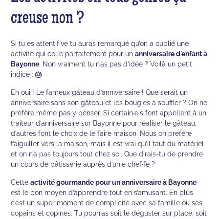
creuse non ?
Si tu es attentif·ve tu auras remarqué qu’on a oublié une
activité qui colle parfaitement pour un
anniversaire d'enfant à
Bayonne
. Non vraiment tu n’as pas d’idée ? Voilà un petit
indice : 🎂
Eh oui ! Le fameux gâteau d’anniversaire ! Que serait un
anniversaire sans son gâteau et les bougies à souffler ? On ne
préfère même pas y penser. Si certain·e·s font appellent à un
traiteur d’anniversaire sur Bayonne pour réaliser le gâteau,
d’autres font le choix de le faire maison. Nous on préfère
t’aiguiller vers la maison, mais il est vrai qu’il faut du matériel
et on n’a pas toujours tout chez soi. Que dirais-tu de prendre
un cours de pâtisserie auprès d’un·e chef·fe ?
Cette
activité gourmande pour un anniversaire à Bayonne
est le bon moyen d’apprendre tout en s’amusant. En plus
c’est un super moment de complicité avec sa famille ou ses
copains et copines. Tu pourras soit le déguster sur place, soit