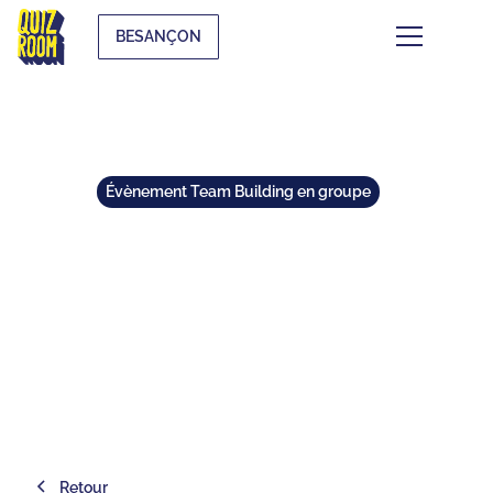
BESANÇON
Évènement Team Building en groupe
TOP 5 ACTIVITÉS DE
TEAMBUILDING À BESANÇON
⏱
min de lecture
Retour