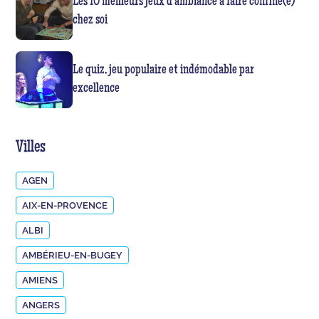
Les 10 meilleurs jeux d’ambiance à faire confiné(e)
chez soi
Le quiz, jeu populaire et indémodable par
excellence
Villes
AGEN
AIX-EN-PROVENCE
ALBI
AMBÉRIEU-EN-BUGEY
AMIENS
ANGERS