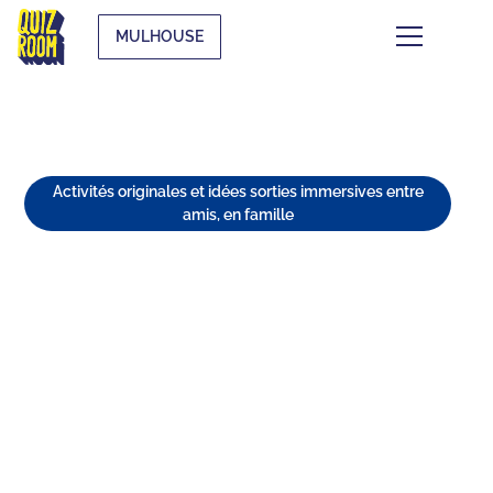
MULHOUSE
Activités originales et idées sorties immersives entre
amis, en famille
TOP 5 DES ACTIVITÉS
ORIGINALES À MULHOUSE À
NE PAS MANQUER 🚗🎉
⏱
min de lecture