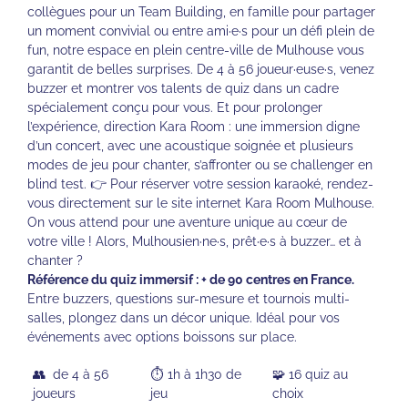
collègues pour un Team Building, en famille pour partager
un moment convivial ou entre ami·e·s pour un défi plein de
fun, notre espace en plein centre-ville de Mulhouse vous
garantit de belles surprises. De 4 à 56 joueur·euse·s, venez
buzzer et montrer vos talents de quiz dans un cadre
spécialement conçu pour vous. Et pour prolonger
l’expérience, direction Kara Room : une immersion digne
d’un concert, avec une acoustique soignée et plusieurs
modes de jeu pour chanter, s’affronter ou se challenger en
blind test. 👉 Pour réserver votre session karaoké, rendez-
vous directement sur le site internet Kara Room Mulhouse.
On vous attend pour une aventure unique au cœur de
votre ville ! Alors, Mulhousien·ne·s, prêt·e·s à buzzer… et à
chanter ?
Référence du quiz immersif : + de 90 centres en France.
Entre buzzers, questions sur-mesure et tournois multi-
salles, plongez dans un décor unique. Idéal pour vos
événements avec options boissons sur place.
👥 de 4 à 56
⏱️ 1h à 1h30 de
🧩 16 quiz au
joueurs
jeu
choix