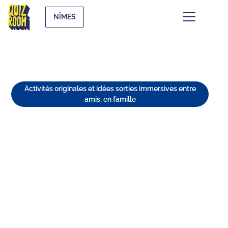
NÎMES
Activités originales et idées sorties immersives entre
amis, en famille
7 IDÉES DE SORTIES FUN ET
INSOLITES À NÎMES
⏱
min de lecture