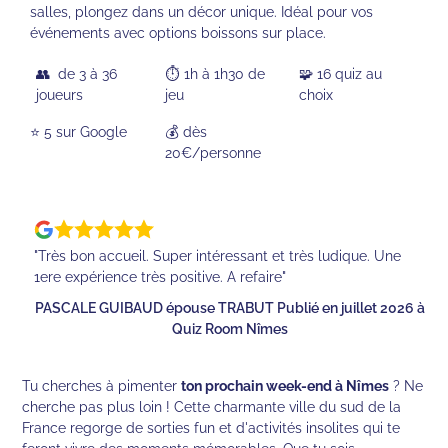
salles, plongez dans un décor unique. Idéal pour vos
événements avec options boissons sur place.
👥 de 3 à 36
⏱️ 1h à 1h30 de
🧩 16 quiz au
joueurs
jeu
choix
⭐️ 5 sur Google
💰 dès
20€/personne
"Très bon accueil. Super intéressant et très ludique. Une
1ere expérience très positive. A refaire"
PASCALE GUIBAUD épouse TRABUT Publié en juillet 2026 à
Quiz Room Nîmes
Tu cherches à pimenter
ton prochain week-end à Nîmes
? Ne
cherche pas plus loin ! Cette charmante ville du sud de la
France regorge de sorties fun et d'activités insolites qui te