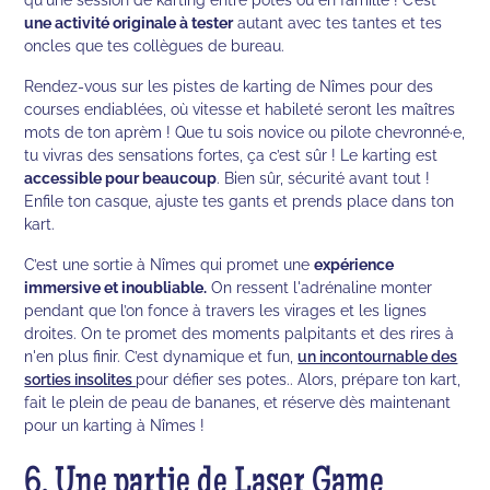
une activité originale à tester
autant avec tes tantes et tes
oncles que tes collègues de bureau.
Rendez-vous sur les pistes de karting de Nîmes pour des
courses endiablées, où vitesse et habileté seront les maîtres
mots de ton aprèm ! Que tu sois novice ou pilote chevronné·e,
tu vivras des sensations fortes, ça c’est sûr ! Le karting est
accessible pour beaucoup
. Bien sûr, sécurité avant tout !
Enfile ton casque, ajuste tes gants et prends place dans ton
kart.
C’est une sortie à Nîmes qui promet une
expérience
immersive et inoubliable.
On ressent l'adrénaline monter
pendant que l’on fonce à travers les virages et les lignes
droites. On te promet des moments palpitants et des rires à
n'en plus finir. C’est dynamique et fun,
un incontournable des
sorties insolites
pour défier ses potes.. Alors, prépare ton kart,
fait le plein de peau de bananes, et réserve dès maintenant
pour un karting à Nîmes !
6. Une partie de Laser Game