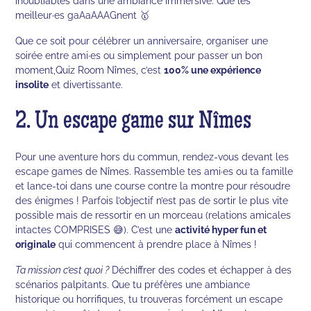
inoubliables dans une ambiance immersive. Que les
meilleur·es gaAaAAAGnent 🥇
Que ce soit pour célébrer un anniversaire, organiser une
soirée entre ami·es ou simplement pour passer un bon
moment,Quiz Room Nîmes, c’est
100% une expérience
insolite
et divertissante.
2. Un escape game sur Nîmes
Pour une aventure hors du commun, rendez-vous devant les
escape games de Nîmes. Rassemble tes ami·es ou ta famille
et lance-toi dans une course contre la montre pour résoudre
des énigmes ! Parfois l’objectif n’est pas de sortir le plus vite
possible mais de ressortir en un morceau (relations amicales
intactes COMPRISES 😅). C’est une
activité hyper fun et
originale
qui commencent à prendre place à Nîmes !
Ta mission c’est quoi ?
Déchiffrer des codes et échapper à des
scénarios palpitants. Que tu préfères une ambiance
historique ou horrifiques, tu trouveras forcément un escape