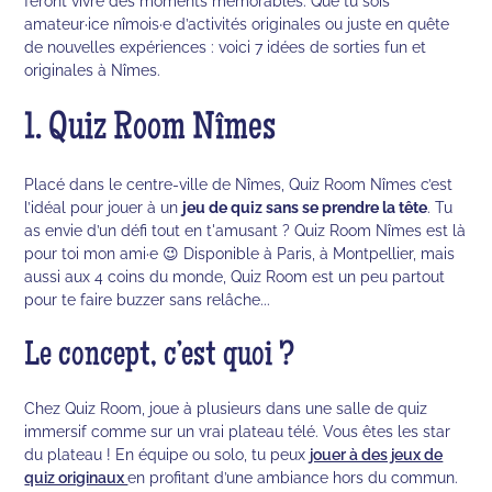
feront vivre des moments mémorables. Que tu sois
amateur·ice nîmois·e d’activités originales ou juste en quête
de nouvelles expériences : voici 7 idées de sorties fun et
originales à Nîmes.
1. Quiz Room Nîmes
Placé dans le centre-ville de Nîmes, Quiz Room Nîmes c’est
l’idéal pour jouer à un
jeu de quiz sans se prendre la tête
. Tu
as envie d’un défi tout en t'amusant ? Quiz Room Nîmes est là
pour toi mon ami·e 😉 Disponible à Paris, à Montpellier, mais
aussi aux 4 coins du monde, Quiz Room est un peu partout
pour te faire buzzer sans relâche...
Le concept, c’est quoi ?
Chez Quiz Room, joue à plusieurs dans une salle de quiz
immersif comme sur un vrai plateau télé. Vous êtes les star
du plateau ! En équipe ou solo, tu peux
jouer à des jeux de
quiz originaux
en profitant d’une ambiance hors du commun.