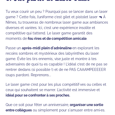
Tu veux courir un peu ? Pourquoi pas se lancer dans un laser
game ? Cette fois, l’uniforme c’est gilet et pistolet laser 🔫 À
Nîmes, tu trouveras de nombreux laser game aux ambiances
diverses et variées. Ici, c’est une expérience insolite et
compétitive qui t’attend. Le laser game garantit des
moments de
fou rires et de compétition amicale
.
Passe un
après-midi plein d'adrénaline
en explorant les
recoins sombres et mystérieux des labyrinthes du laser
game. Évite les tirs ennemis, vise juste et montre à tes
adversaires de quoi tu es capable ! L’idéal c’est de ne pas se
rentrer dedans (si possible !) et de ne PAS CAAAMPEEEEER
(oups pardon). Reprenons...
Le laser game c’est pour les plus compétitif·ves ou celles et
ceux qui souhaitent se marrer. L’activité est immersive et
idéal pour se confronter à ses proches.
Que ce soit pour fêter un anniversaire,
organiser une sortie
entre collègues
ou simplement pour s'amuser entre ami·es.