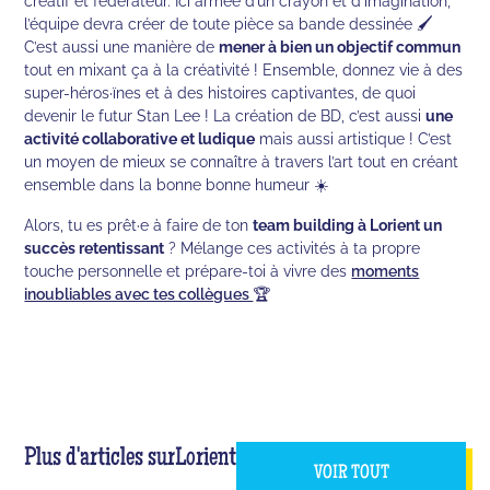
créatif et fédérateur. Ici armée d’un crayon et d’imagination,
l’équipe devra créer de toute pièce sa bande dessinée 🖌️
C’est aussi une manière de
mener à bien un objectif commun
tout en mixant ça à la créativité ! Ensemble, donnez vie à des
super-héros·ïnes et à des histoires captivantes, de quoi
devenir le futur Stan Lee ! La création de BD, c’est aussi
une
activité collaborative et ludique
mais aussi artistique ! C’est
un moyen de mieux se connaître à travers l’art tout en créant
ensemble dans la bonne bonne humeur ☀️
Alors, tu es prêt·e à faire de ton
team building à Lorient un
succès retentissant
? Mélange ces activités à ta propre
touche personnelle et prépare-toi à vivre des
moments
inoubliables avec tes collègues
🏆
Plus d'articles sur
Lorient
VOIR TOUT