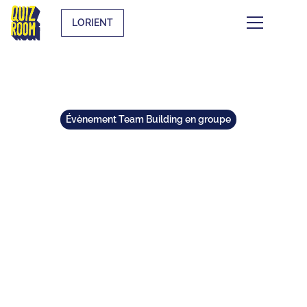
LORIENT
Évènement Team Building en groupe
CES 7 ACTIVITÉS TEAM
BUILDING À LORIENT À NE PAS
LOUPER
⏱
min de lecture