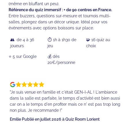
(même en bluffant un peu).
Référence du quiz immersif : + de 90 centres en France.
Entre buzzers, questions sur-mesure et tournois multi-
salles, plongez dans un décor unique. Idéal pour vos
événements avec options boissons sur place.
👥 de 4 à 36
⏱️ 1h à 1h30 de
🧩 16 quiz au
joueurs
jeu
choix
⭐️ 5 sur Google
💰 dès
20€/personne
"Je suis venue en famille et c'était GEN-I-AL ! L'ambiance
dans la salle est parfaite, le temps d'activité est bien aussi
car on a le temps d'en profiter mais ce n' est pas trop long
non plus. Je recommande !"
Emilie Publié en juillet 2026 à Quiz Room Lorient