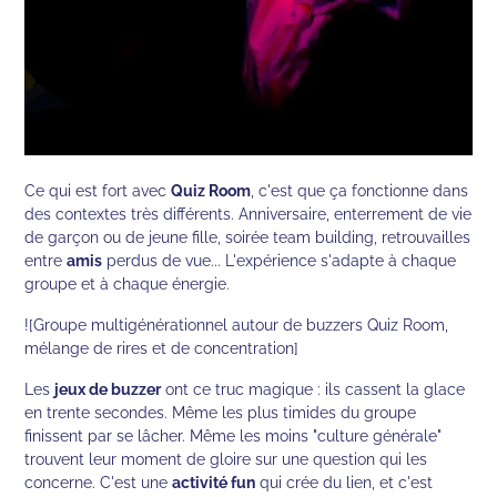
Ce qui est fort avec
Quiz Room
, c'est que ça fonctionne dans
des contextes très différents. Anniversaire, enterrement de vie
de garçon ou de jeune fille, soirée team building, retrouvailles
entre
amis
perdus de vue... L'expérience s'adapte à chaque
groupe et à chaque énergie.
![Groupe multigénérationnel autour de buzzers Quiz Room,
mélange de rires et de concentration]
Les
jeux de buzzer
ont ce truc magique : ils cassent la glace
en trente secondes. Même les plus timides du groupe
finissent par se lâcher. Même les moins "culture générale"
trouvent leur moment de gloire sur une question qui les
concerne. C'est une
activité fun
qui crée du lien, et c'est