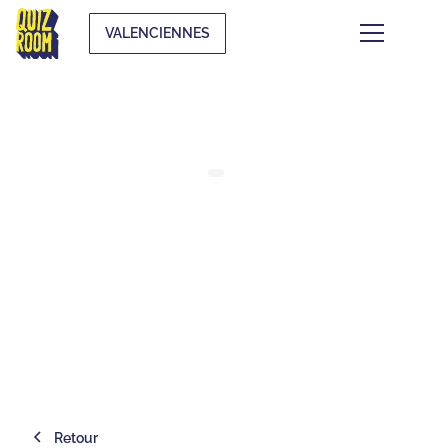
VALENCIENNES
QUE FAIRE ENTRE AMIS À
VALENCIENNES ? 🎯
⏱
min de lecture
Retour