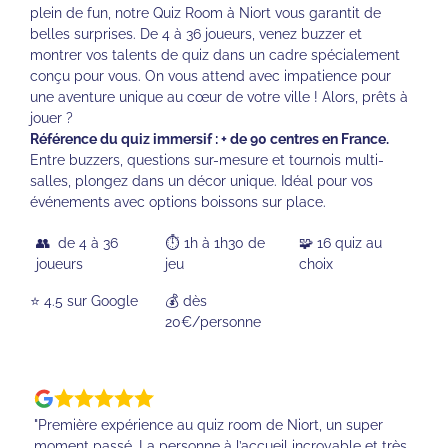
plein de fun, notre Quiz Room à Niort vous garantit de
belles surprises. De 4 à 36 joueurs, venez buzzer et
montrer vos talents de quiz dans un cadre spécialement
conçu pour vous. On vous attend avec impatience pour
une aventure unique au cœur de votre ville ! Alors, prêts à
jouer ?
Référence du quiz immersif : + de 90 centres en France.
Entre buzzers, questions sur-mesure et tournois multi-
salles, plongez dans un décor unique. Idéal pour vos
événements avec options boissons sur place.
👥 de 4 à 36
⏱️ 1h à 1h30 de
🧩 16 quiz au
joueurs
jeu
choix
⭐️ 4.5 sur Google
💰 dès
20€/personne
"Première expérience au quiz room de Niort, un super
moment passé. La personne à l’accueil incroyable et très