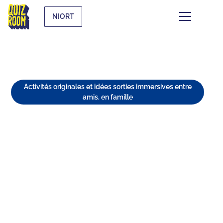
NIORT
Activités originales et idées sorties immersives entre
amis, en famille
TOP 5 ACTIVITÉS ORIGINALES
À NIORT POUR UN WEEK-END
INOUBLIABLE
⏱
min de lecture