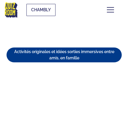
CHAMBLY
Activités originales et idées sorties immersives entre
amis, en famille
TOP DES ACTIVITÉS INSOLITES
À FAIRE À CHAMBLY ENTRE
AMIS
⏱
min de lecture