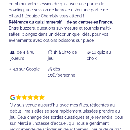
combiner votre session de quiz avec une partie de
bowling, une session de karaoké et/ou une partie de
billard ! L’équipe Chambly vous attend !
Référence du quiz immersif : + de 90 centres en France.
Entre buzzers, questions sur-mesure et tournois multi-
salles, plongez dans un décor unique. Idéal pour vos
événements avec options boissons sur place.
👥 de 4 à 36
⏱️ 1h à 1h30 de
🧩 16 quiz au
joueurs
jeu
choix
⭐️ 4.3 sur Google
💰 dès
15€/personne
"J'y suis venue aujourd'hui avec mes filles, réticentes au
début , mais elles se sont rapidement laissées prendre au
jeu. Cela change des sorties classiques et je reviendrai pour
sûr. Merci à l'hôtesse d'accueil qui nous a gentiment
recommandé de scinder en deux thèmes l'heure de quizz."