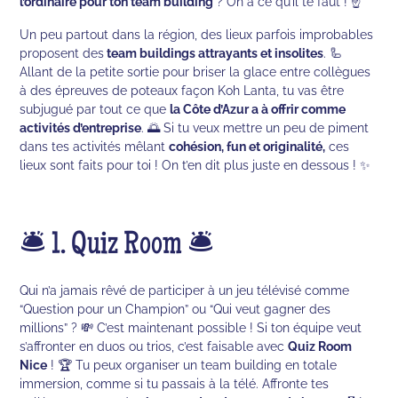
l’ordinaire pour ton team building
? On a ce qu’il te faut ! ☝️
Un peu partout dans la région, des lieux parfois improbables
proposent des
team buildings attrayants et insolites
. 🦾
Allant de la petite sortie pour briser la glace entre collègues
à des épreuves de poteaux façon Koh Lanta, tu vas être
subjugué par tout ce que
la Côte d’Azur a à offrir comme
activités d’entreprise
. 🌅 Si tu veux mettre un peu de piment
dans tes activités mêlant
cohésion, fun et originalité,
ces
lieux sont faits pour toi ! On t’en dit plus juste en dessous ! ✨
🛎 1. Quiz Room 🛎
Qui n’a jamais rêvé de participer à un jeu télévisé comme
“Question pour un Champion” ou “Qui veut gagner des
millions” ? 💸 C’est maintenant possible ! Si ton équipe veut
s’affronter en duos ou trios, c’est faisable avec
Quiz Room
Nice
! 🏆 Tu peux organiser un team building en totale
immersion, comme si tu passais à la télé. Affronte tes