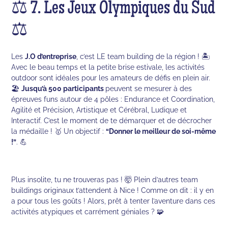
⚖️ 7. Les Jeux Olympiques du Sud
⚖️
Les
J.O d’entreprise
, c’est LE team building de la région ! 🏝
Avec le beau temps et la petite brise estivale, les activités
outdoor sont idéales pour les amateurs de défis en plein air.
🏖
Jusqu’à 500 participants
peuvent se mesurer à des
épreuves funs autour de 4 pôles : Endurance et Coordination,
Agilité et Précision, Artistique et Cérébral, Ludique et
Interactif. C’est le moment de te démarquer et de décrocher
la médaille ! 🥇 Un objectif :
“Donner le meilleur de soi-même
!”
. 💪
Plus insolite, tu ne trouveras pas ! 🤯 Plein d’autres team
buildings originaux t’attendent à Nice ! Comme on dit : il y en
a pour tous les goûts ! Alors, prêt à tenter l’aventure dans ces
activités atypiques et carrément géniales ? 🧩