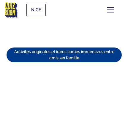
NICE
Activités originales et idées sorties immersives entre
amis, en famille
7 TEAM BUILDINGS INSOLITES
À NICE ? ON A DÉNICHÉ DES
PÉPITES ! 🤌
⏱
min de lecture