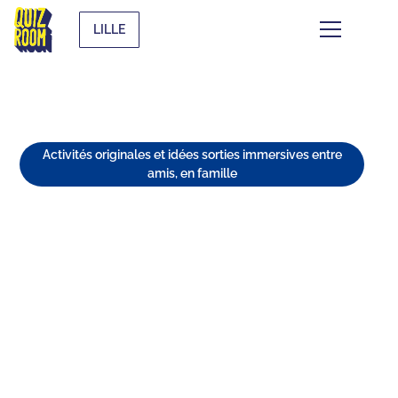
LILLE
Activités originales et idées sorties immersives entre
amis, en famille
TOP 10 DES ACTIVITÉS À FAIRE
À LILLE | QUIZ ROOM, ESCAPE,
RÉTRO & FUN
⏱
min de lecture