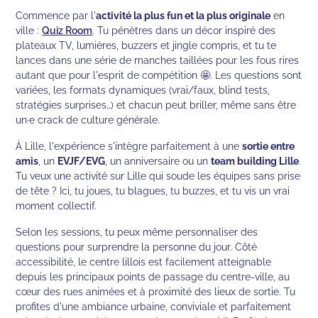
Commence par l'
activité la plus fun et la plus originale
en
ville :
Quiz Room
. Tu pénètres dans un décor inspiré des
plateaux TV, lumières, buzzers et jingle compris, et tu te
lances dans une série de manches taillées pour les fous rires
autant que pour l'esprit de compétition 🤩. Les questions sont
variées, les formats dynamiques (vrai/faux, blind tests,
stratégies surprises…) et chacun peut briller, même sans être
un·e crack de culture générale.
À Lille, l'expérience s'intègre parfaitement à une
sortie entre
amis
, un
EVJF/EVG
, un anniversaire ou un
team building Lille
.
Tu veux une activité sur Lille qui soude les équipes sans prise
de tête ? Ici, tu joues, tu blagues, tu buzzes, et tu vis un vrai
moment collectif.
Selon les sessions, tu peux même personnaliser des
questions pour surprendre la personne du jour. Côté
accessibilité, le centre lillois est facilement atteignable
depuis les principaux points de passage du centre-ville, au
cœur des rues animées et à proximité des lieux de sortie. Tu
profites d'une ambiance urbaine, conviviale et parfaitement