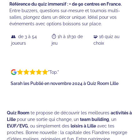
Référence du quiz immersif : + de 90 centres en France.
Entre buzzers, questions sur-mesure et tournois multi-
salles, plongez dans un décor unique. Idéal pour vos
événements avec options boissons sur place.
👥 de 3 à 54
⏱️ 1h à 1h30 de
🧩 16 quiz au
joueurs
jeu
choix
"Top."
Sarah les Publié en novembre 2024 à Quiz Room Lille
Quiz Room
te propose de découvrir les meilleures
activités à
Lille
pour une sortie qui change, un
team building
, un
EVJF/EVG
, ou simplement des
loisirs à Lille
avec tes
proches. Bonne nouvelle : la capitale des Flandres regorge
d'idées malines, originales et fun. Entre patrimoine,