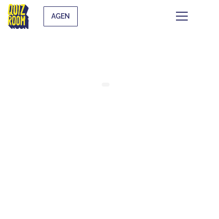
AGEN
QUE FAIRE ENTRE AMIS À
AGEN ? NOS MEILLEURES
IDÉES
⏱
min de lecture