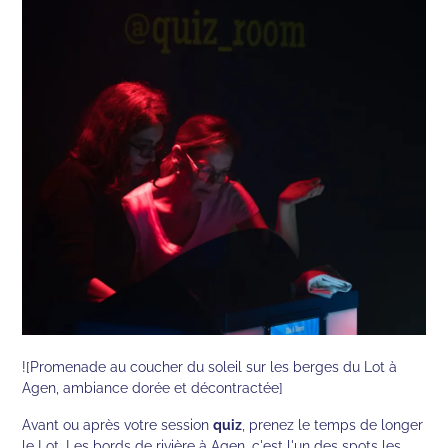
![Promenade au coucher du soleil sur les berges du Lot à
Agen, ambiance dorée et décontractée]
Avant ou après votre session
quiz
, prenez le temps de longer
le Lot. Les bords de rivière à Agen, c'est l'un des spots les