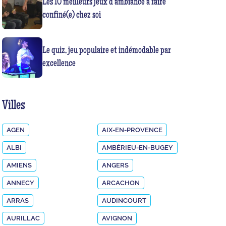
Les 10 meilleurs jeux d’ambiance à faire
confiné(e) chez soi
Le quiz, jeu populaire et indémodable par
excellence
Villes
AGEN
AIX-EN-PROVENCE
ALBI
AMBÉRIEU-EN-BUGEY
AMIENS
ANGERS
ANNECY
ARCACHON
ARRAS
AUDINCOURT
AURILLAC
AVIGNON