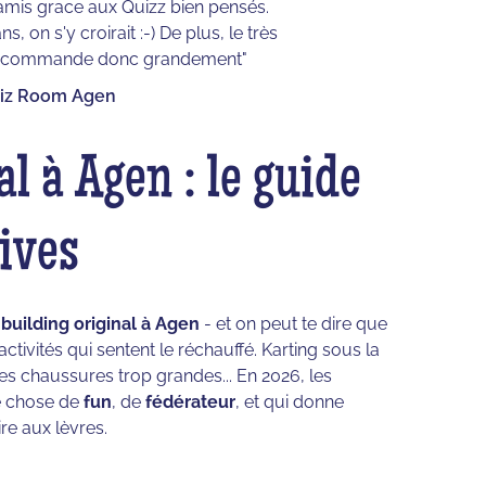
amis grace aux Quizz bien pensés.
 on s'y croirait :-) De plus, le très
Je recommande donc grandement"
Quiz Room Agen
l à Agen : le guide
ives
building original à Agen
- et on peut te dire que
tivités qui sentent le réchauffé. Karting sous la
s chaussures trop grandes... En 2026, les
e chose de
fun
, de
fédérateur
, et qui donne
re aux lèvres.