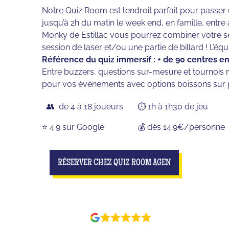
Notre Quiz Room est l’endroit parfait pour passe
jusqu’à 2h du matin le week end, en famille, entre 
Monky de Estillac vous pourrez combiner votre se
session de laser et/ou une partie de billard ! L’
Référence du quiz immersif : + de 90 centres en
Entre buzzers, questions sur-mesure et tournois m
pour vos événements avec options boissons sur 
👥 de 4 à 18 joueurs
⏱️ 1h à 1h30 de jeu
⭐️ 4.9 sur Google
💰 dès 14.9€/personne
RÉSERVER CHEZ QUIZ ROOM AGEN