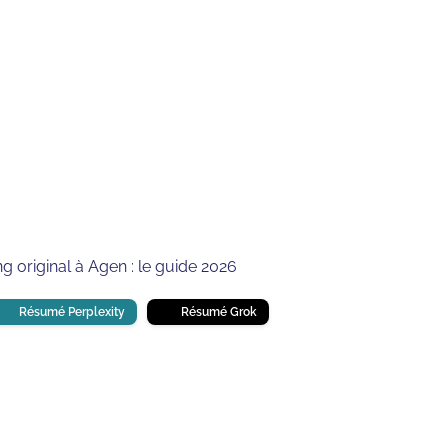
⏱
min de lecture
 original à Agen : le guide 2026
Résumé Perplexity
Résumé Grok