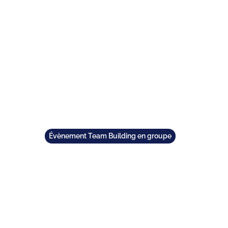
TEAM BUILDING
OFFRIR
JEUX
GROUPES
Évènement Team Building en groupe
UILDING ORIGINAL À
LE GUIDE 2026