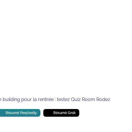
RODEZ
⏱
min de lecture
 building pour la rentrée : testez Quiz Room Rodez
Résumé Perplexity
Résumé Grok