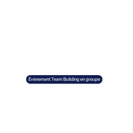
TEAM BUILDING
GIFT
GAMES
GROUPS
Évènement Team Building en groupe
ITÉ TEAM BUILDING P
TRÉE : TESTEZ QUIZ 