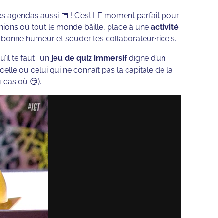
les agendas aussi 📅 ! C’est LE moment parfait pour
éunions où tout le monde bâille, place à une
activité
la bonne humeur et souder tes collaborateur·rice·s.
’il te faut : un
jeu de quiz immersif
digne d’un
lle ou celui qui ne connaît pas la capitale de la
 cas où 😏).