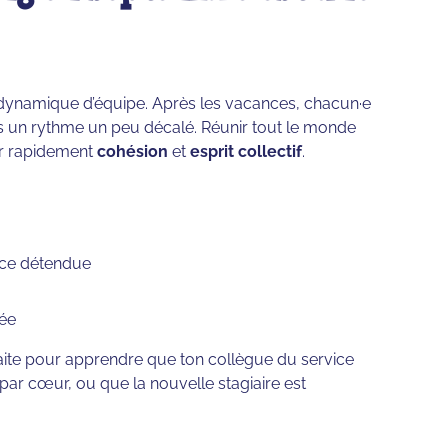
a dynamique d’équipe. Après les vacances, chacun·e
is un rythme un peu décalé. Réunir tout le monde
er rapidement
cohésion
et
esprit collectif
.
nce détendue
née
rfaite pour apprendre que ton collègue du service
par cœur, ou que la nouvelle stagiaire est