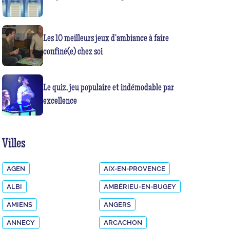
Les 10 meilleurs jeux d’ambiance à faire
confiné(e) chez soi
Le quiz, jeu populaire et indémodable par
excellence
Villes
AGEN
AIX-EN-PROVENCE
ALBI
AMBÉRIEU-EN-BUGEY
AMIENS
ANGERS
ANNECY
ARCACHON