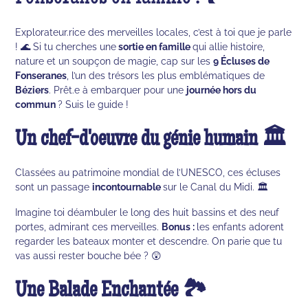
Explorateur.rice des merveilles locales, c’est à toi que je parle
! 🌊 Si tu cherches une
sortie en famille
qui allie histoire,
nature et un soupçon de magie, cap sur les
9 Écluses de
Fonseranes
, l’un des trésors les plus emblématiques de
Béziers
. Prêt.e à embarquer pour une
journée hors du
commun
? Suis le guide !
Un chef-d'oeuvre du génie humain 🏛️
Classées au patrimoine mondial de l’UNESCO, ces écluses
sont un passage
incontournable
sur le Canal du Midi. 🏛️
Imagine toi déambuler le long des huit bassins et des neuf
portes, admirant ces merveilles.
Bonus :
les enfants adorent
regarder les bateaux monter et descendre. On parie que tu
vas aussi rester bouche bée ? 😲
Une Balade Enchantée 🏞️