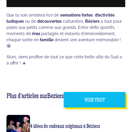
Que tu sois amateur.rice de
sensations fortes
,
d’activités
ludiques
ou de
découvertes
culturelles,
Béziers
a tout pour
plaire aux petits comme aux grands. Entre défis sportifs,
moments de
rires
partagés et instants d'émerveillement,
chaque sortie en
famille
devient une aventure mémorable !
🤩
Alors, viens profiter de tout ce que cette belle ville du Sud a
à offrir ! ☀️
Plus d'articles sur
Beziers
VOIR TOUT
4 idées de cadeaux originaux à Béziers