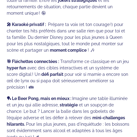
toute la famille. Entre les
jokers stratégiques
et les
retournements de situation, chaque partie devient un
moment unique ! 🤪
🎤 Karaoké privatif :
Prépare ta voix (et ton courage !) pour
chanter tes hits préférés dans une salle rien que pour toi et
ta famille. Du dernier Disney pour les plus jeunes à Queen
pour les plus nostalgiques, tout le monde peut monter sur
scène et partager un
moment complice
! 🎶
🎯 Fléchettes connectées :
Transforme ce classique en un jeu
hyper fun
avec des cibles interactives et un système de
score digital ! Un
défi parfait
pour voir si mamie a encore son
œil de lynx ou si papa doit sérieusement améliorer sa
précision ! 👪
🏓 Le Beer Pong, mais en mieux :
Imagine une table illuminée
et un jeu qui allie adresse,
stratégie
et un soupçon de
chance. Le but ? Lancer la balle dans les gobelets de
l’équipe adverse et les défier à relever des
mini-challenges
hilarants.
Pour les plus jeunes, pas d'inquiétude : les boissons
sont évidemment sans alcool et adaptées à tous les âges
(soda ou jus) ! 🥤