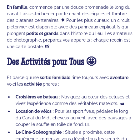
En famille
, commence par une douce promenade le long du
canal. Laisse-toi bercer par le chant des cigales et l’ombre
des platanes centenaires. 🌳 Pour les plus curieux, un circuit
piétonnier est disponible avec des panneaux explicatifs qui
plongent
petits et grands
dans l’histoire du lieu. Les amateurs
de photographie, préparez vos appareils : chaque recoin est
une carte postale. 📸
Des Activités pour Tous 🤩
Et parce qu’une
sortie familiale
rime toujours avec
aventure
,
voici les
activités
phares :
Croisières en bateau
: Naviguez au cœur des écluses et
vivez l’expérience comme des véritables matelots. 🛥️
Location de vélos
: Pour les sportif.ve.s, pédalez le long
du Canal du Midi, cheveux au vent, avec des paysages à
couper le souffle en toile de fond. 🚴‍♂️
Le Ciné-Scénographie
: Située à proximité, cette
expérience immersive vous dévoile tous les secrets du