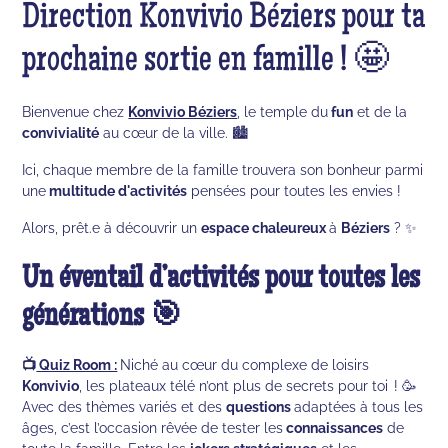
Direction Konvivio Béziers pour ta
prochaine sortie en famille ! 🤩
Bienvenue chez
Konvivio Béziers
, le temple du
fun
et de la
convivialité
au cœur de la ville. 🏙️
Ici, chaque membre de la famille trouvera son bonheur parmi
une
multitude d'activités
pensées pour toutes les envies !
Alors, prêt.e à découvrir un
espace chaleureux
à
Béziers
? ✨
Un éventail d’activités pour toutes les
générations 🎯
📺
Quiz Room :
Niché au cœur du complexe de loisirs
Konvivio
, les plateaux télé n’ont plus de secrets pour toi ! 🥳
Avec des thèmes variés et des
questions
adaptées à tous les
âges, c’est l’occasion rêvée de tester les
connaissances
de