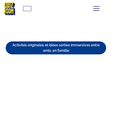
Activités originales et idées sorties immersives entre
amis, en famille
BÉZIERS EN FAMILLE : TOP
DES SORTIES
INCONTOURNABLES ! 🤪
⏱
min de lecture