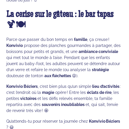
La cerise sur le gâteau : le bar tapas
🍹🍽️
Parce que passer du bon temps en
famille
, ça creuse !
Konvivio
propose des planches gourmandes à partager, des
boissons pour petits et grands, et une
ambiance conviviale
qui met tout le monde à l’aise. Pendant que les enfants
jouent au baby-foot, les adultes peuvent se détendre autour
d’un verre et refaire le monde (ou analyser la
stratégie
douteuse de tonton
aux fléchettes
😜).
Konvivio Béziers
, c’est bien plus qu’un simple
lieu d’activités
:
c’est l’endroit où la
magie
opère ! Entre les
éclats de rire
, les
petites
victoires
et les défis relevés ensemble, ta famille
repartira avec des
souvenirs inoubliables
et, qui sait, l’envie
de revenir très vite ! 🤩
Qu’attends-tu pour réserver ta journée chez
Konvivio Béziers
? 😃