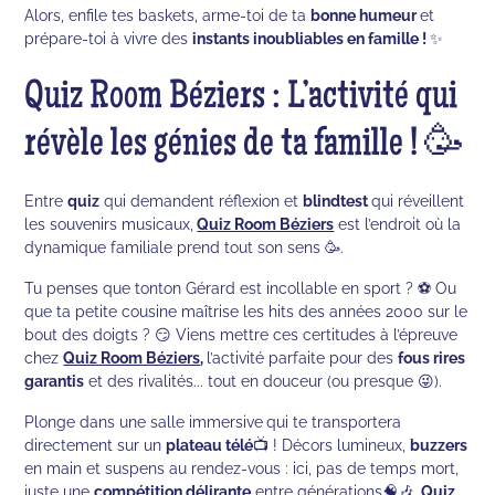
Alors, enfile tes baskets, arme-toi de ta
bonne humeur
et
prépare-toi à vivre des
instants inoubliables en famille !
✨
Quiz Room Béziers : L’activité qui
révèle les génies de ta famille ! 🥳
Entre
quiz
qui demandent réflexion et
blindtest
qui réveillent
les souvenirs musicaux,
Quiz Room Béziers
est l’endroit où la
dynamique familiale prend tout son sens 🥳.
Tu penses que tonton Gérard est incollable en sport ? ⚽ Ou
que ta petite cousine maîtrise les hits des années 2000 sur le
bout des doigts ? 😏 Viens mettre ces certitudes à l’épreuve
chez
Quiz Room Béziers
,
l’activité parfaite pour des
fous rires
garantis
et des rivalités... tout en douceur (ou presque 😜).
Plonge dans une salle immersive
qui te transportera
directement sur un
plateau télé
📺 ! Décors lumineux,
buzzers
en main et suspens au rendez-vous : ici, pas de temps mort,
juste une
compétition délirante
entre générations🧠🎶.
Quiz