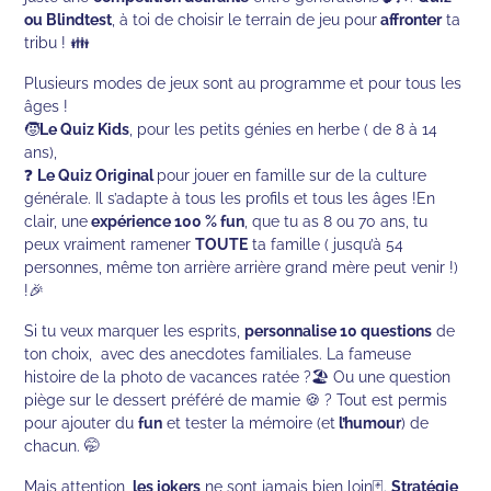
ou Blindtest
, à toi de choisir le terrain de jeu pour
affronter
ta
tribu ! 👪
Plusieurs modes de jeux sont au programme et pour tous les
âges !
🧒
Le Quiz Kids
, pour les petits génies en herbe ( de 8 à 14
ans),
❓
Le Quiz Original
pour jouer en famille sur de la culture
générale. Il s’adapte à tous les profils et tous les âges !En
clair, une
expérience 100 % fun
, que tu as 8 ou 70 ans, tu
peux vraiment ramener
TOUTE
ta famille ( jusqu’à 54
personnes, même ton arrière arrière grand mère peut venir !)
!🎉
Si tu veux marquer les esprits,
personnalise 10 questions
de
ton choix, avec des anecdotes familiales. La fameuse
histoire de la photo de vacances ratée ?🏖️ Ou une question
piège sur le dessert préféré de mamie 🍪 ? Tout est permis
pour ajouter du
fun
et tester la mémoire (et
l’humour
) de
chacun. 🤭
Mais attention,
les jokers
ne sont jamais bien loin🃏.
Stratégie