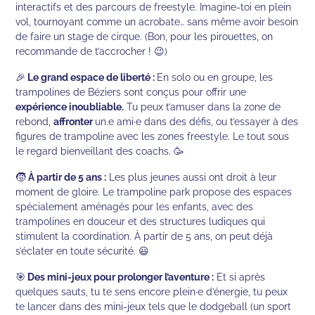
interactifs et des parcours de freestyle. Imagine-toi en plein
vol, tournoyant comme un acrobate… sans même avoir besoin
de faire un stage de cirque. (Bon, pour les pirouettes, on
recommande de t’accrocher ! 😉)
🎉
Le grand espace de liberté :
En solo ou en groupe, les
trampolines de Béziers sont conçus pour offrir une
expérience inoubliable.
Tu peux t’amuser dans la zone de
rebond,
affronter
un.e ami·e dans des défis, ou t’essayer à des
figures de trampoline avec les zones freestyle. Le tout sous
le regard bienveillant des coachs. 🥳
🧒
À partir de 5 ans :
Les plus jeunes aussi ont droit à leur
moment de gloire. Le trampoline park propose des espaces
spécialement aménagés pour les enfants, avec des
trampolines en douceur et des structures ludiques qui
stimulent la coordination. À partir de 5 ans, on peut déjà
s’éclater en toute sécurité. 😃
🎯
Des mini-jeux pour prolonger l’aventure :
Et si après
quelques sauts, tu te sens encore plein·e d’énergie, tu peux
te lancer dans des mini-jeux tels que le dodgeball (un sport