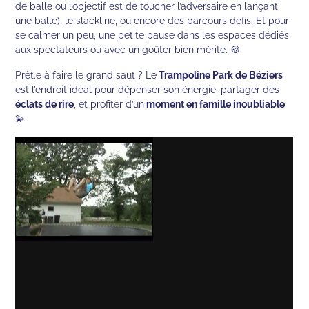
de balle où l’objectif est de toucher l’adversaire en lançant
une balle), le slackline, ou encore des parcours défis. Et pour
se calmer un peu, une petite pause dans les espaces dédiés
aux spectateurs ou avec un goûter bien mérité. 🍪
Prêt.e à faire le grand saut ? Le
Trampoline Park de Béziers
est l’endroit idéal pour dépenser son énergie, partager des
éclats de rire
, et profiter d’un
moment en famille inoubliable
.
💫