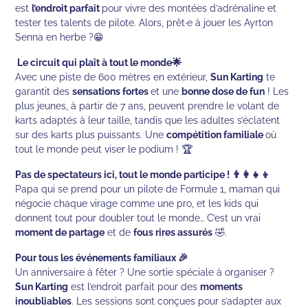
est
l’endroit parfait
pour vivre des montées d’adrénaline et
tester tes talents de pilote. Alors, prêt·e à jouer les Ayrton
Senna en herbe ?😁
Le circuit qui plaît à tout le monde🌟
Avec une piste de 600 mètres en extérieur,
Sun Karting
te
garantit des
sensations fortes
et une
bonne dose de fun
! Les
plus jeunes, à partir de 7 ans, peuvent prendre le volant de
karts adaptés à leur taille, tandis que les adultes s’éclatent
sur des karts plus puissants. Une
compétition familiale
où
tout le monde peut viser le podium ! 🏆
Pas de spectateurs ici, tout le monde participe ! 👨‍👩‍👧‍👦
Papa qui se prend pour un pilote de Formule 1, maman qui
négocie chaque virage comme une pro, et les kids qui
donnent tout pour doubler tout le monde… C’est un vrai
moment de partage
et de
fous rires assurés
🤣.
Pour tous les événements familiaux 🎉
Un anniversaire à fêter ? Une sortie spéciale à organiser ?
Sun Karting
est l’endroit parfait pour des
moments
inoubliables
. Les sessions sont conçues pour s’adapter aux