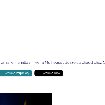
⏱
min de lecture
tre amis, en famille > Hiver à Mulhouse : Buzze au chaud chez
Résumé Perplexity
Résumé Grok