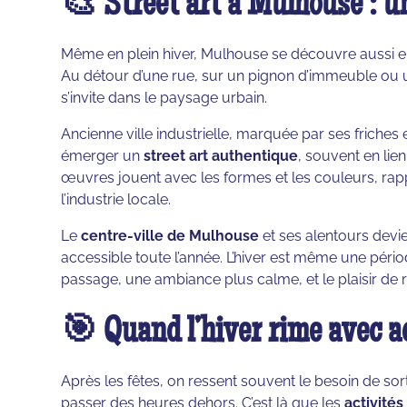
🎨 Street art à Mulhouse : un
Même en plein hiver, Mulhouse se découvre aussi en
Au détour d’une rue, sur un pignon d’immeuble ou u
s’invite dans le paysage urbain.
Ancienne ville industrielle, marquée par ses friches
émerger un
street art authentique
, souvent en lien
œuvres jouent avec les formes et les couleurs, rapp
l’industrie locale.
Le
centre-ville de Mulhouse
et ses alentours devie
accessible toute l’année. L’hiver est même une péri
passage, une ambiance plus calme, et le plaisir de r
🎯 Quand l’hiver rime avec ac
Après les fêtes, on ressent souvent le besoin de sor
passer des heures dehors. C’est là que les
activité