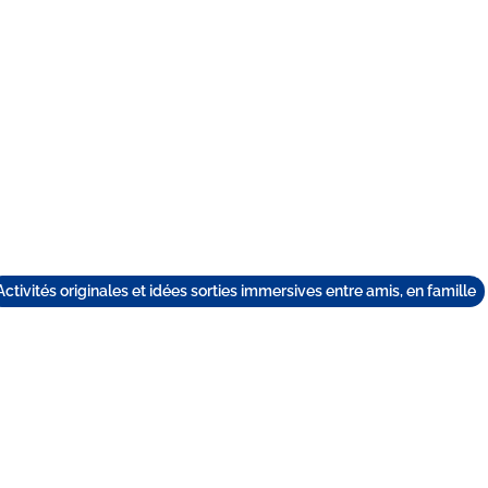
TEAM BUILDING
GIFT
GAMES
GROUPS
Activités originales et idées sorties immersives entre amis, en famille
R À MULHOUSE : BUZ
AUD CHEZ QUIZ ROO