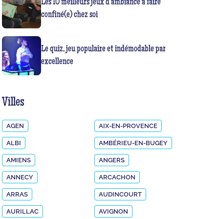
Les 10 meilleurs jeux d’ambiance à faire
confiné(e) chez soi
Le quiz, jeu populaire et indémodable par
excellence
Villes
AGEN
AIX-EN-PROVENCE
ALBI
AMBÉRIEU-EN-BUGEY
AMIENS
ANGERS
ANNECY
ARCACHON
ARRAS
AUDINCOURT
AURILLAC
AVIGNON