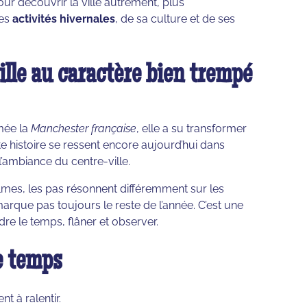
our découvrir la ville autrement, plus
ses
activités hivernales
, de sa culture et de ses
ille au caractère bien trempé
mée la
Manchester française
, elle a su transformer
tte histoire se ressent encore aujourd’hui dans
l’ambiance du centre-ville.
almes, les pas résonnent différemment sur les
marque pas toujours le reste de l’année. C’est une
re le temps, flâner et observer.
e temps
t à ralentir.