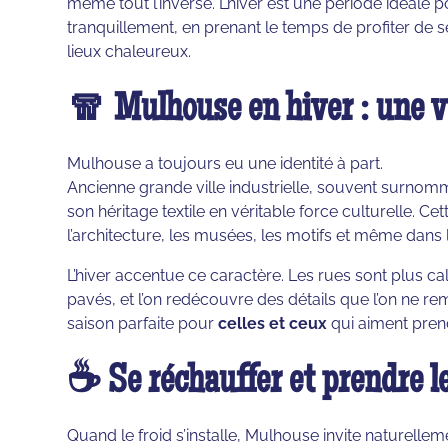
même tout l’inverse. L’hiver est une période idéale p
tranquillement, en prenant le temps de profiter de 
lieux chaleureux.
🧣 Mulhouse en hiver : une v
Mulhouse a toujours eu une identité à part.
Ancienne grande ville industrielle, souvent surnom
son héritage textile en véritable force culturelle. Ce
l’architecture, les musées, les motifs et même dans 
L’hiver accentue ce caractère. Les rues sont plus c
pavés, et l’on redécouvre des détails que l’on ne re
saison parfaite pour
celles et ceux
qui aiment prend
☕ Se réchauffer et prendre l
Quand le froid s’installe, Mulhouse invite naturellemen