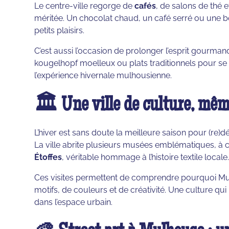
Le centre-ville regorge de
cafés
, de salons de thé 
méritée. Un chocolat chaud, un café serré ou une b
petits plaisirs.
C’est aussi l’occasion de prolonger l’esprit gourmand 
kougelhopf moelleux ou plats traditionnels pour se 
l’expérience hivernale mulhousienne.
🏛️ Une ville de culture, mêm
L’hiver est sans doute la meilleure saison pour (re)d
La ville abrite plusieurs musées emblématiques, 
Étoffes
, véritable hommage à l’histoire textile locale
Ces visites permettent de comprendre pourquoi Mulh
motifs, de couleurs et de créativité. Une culture qu
dans l’espace urbain.