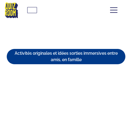
Activités originales et idées sorties immersives entre
amis, en famille
LES 7 MEILLEURES ACTIVITÉS
QUAND IL FAIT FROID À
BRUMATH
⏱
min de lecture