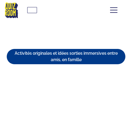
Activités originales et idées sorties immersives entre
amis, en famille
QUE FAIRE À SAINT-ÉTIENNE
PENDANT LES BEAUX JOURS ?
☀️
⏱
min de lecture