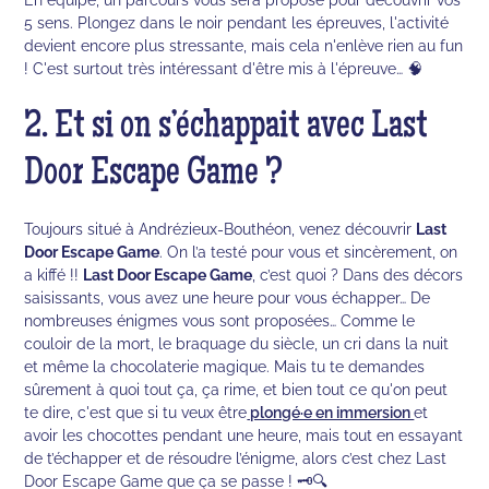
5 sens. Plongez dans le noir pendant les épreuves, l'activité
devient encore plus stressante, mais cela n'enlève rien au fun
! C'est surtout très intéressant d'être mis à l'épreuve… 🧠
2. Et si on s’échappait avec Last
Door Escape Game ?
Toujours situé à Andrézieux-Bouthéon, venez découvrir
Last
Door Escape Game
. On l’a testé pour vous et sincèrement, on
a kiffé !!
Last Door Escape Game
, c’est quoi ? Dans des décors
saisissants, vous avez une heure pour vous échapper… De
nombreuses énigmes vous sont proposées… Comme le
couloir de la mort, le braquage du siècle, un cri dans la nuit
et même la chocolaterie magique. Mais tu te demandes
sûrement à quoi tout ça, ça rime, et bien tout ce qu'on peut
te dire, c'est que si tu veux être
plongé·e en immersion
et
avoir les chocottes pendant une heure, mais tout en essayant
de t’échapper et de résoudre l’énigme, alors c’est chez Last
Door Escape Game que ça se passe ! 🗝️🔍