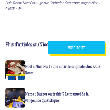
Quiz Room Nice Port - 36 rue Catherine Segurane, 06300 Nice -
0493566781
Plus d'articles sur
Nice
VOIR TOUT
Noël à Nice Port : une activité originale chez Quiz
Room
Name : Buzzer ou trahir ? Le manuel de la
vengeance quizistique