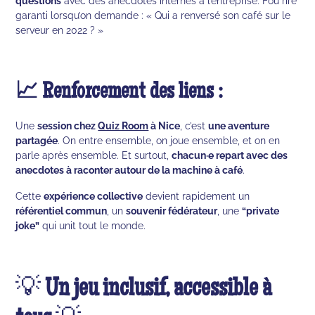
questions
avec des anecdotes internes à l’entreprise. Fou rire
garanti lorsqu’on demande : « Qui a renversé son café sur le
serveur en 2022 ? »
📈 Renforcement des liens :
Une
session chez
Quiz Room
à Nice
, c’est
une aventure
partagée
. On entre ensemble, on joue ensemble, et on en
parle après ensemble. Et surtout,
chacun·e repart avec des
anecdotes à raconter autour de la machine à café
.
Cette
expérience collective
devient rapidement un
référentiel commun
, un
souvenir fédérateur
, une
“private
joke”
qui unit tout le monde.
💡
Un jeu inclusif, accessible à