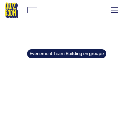
Évènement Team Building en groupe
POURQUOI QUIZ ROOM EST
VOTRE MEILLEUR ALLIÉ EN
ENTREPRISE ?
⏱
min de lecture