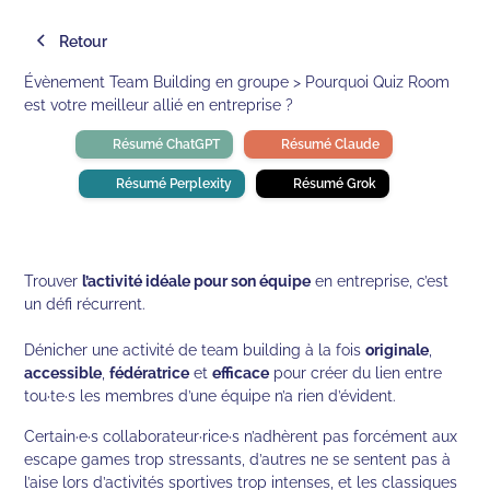
Retour
Évènement Team Building en groupe > Pourquoi Quiz Room
est votre meilleur allié en entreprise ?
Résumé ChatGPT
Résumé Claude
Résumé Perplexity
Résumé Grok
Trouver
l’activité idéale pour son équipe
en entreprise, c’est
un défi récurrent.
Dénicher une activité de team building à la fois
originale
,
accessible
,
fédératrice
et
efficace
pour créer du lien entre
tou·te·s les membres d’une équipe n’a rien d’évident.
Certain·e·s collaborateur·rice·s n’adhèrent pas forcément aux
escape games trop stressants, d’autres ne se sentent pas à
l’aise lors d’activités sportives trop intenses, et les classiques