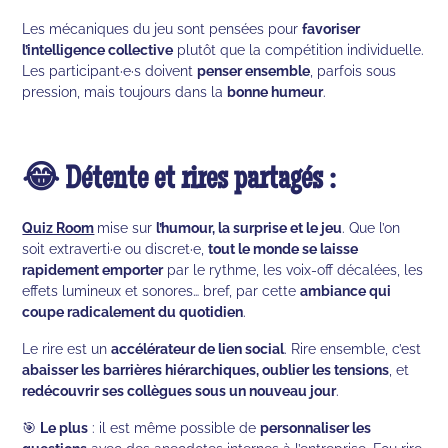
Les mécaniques du jeu sont pensées pour
favoriser
l’intelligence collective
plutôt que la compétition individuelle.
Les participant·e·s doivent
penser ensemble
, parfois sous
pression, mais toujours dans la
bonne humeur
.
😂 Détente et rires partagés :
Quiz Room
mise sur
l’humour, la surprise et le jeu
. Que l’on
soit extraverti·e ou discret·e,
tout le monde se laisse
rapidement emporter
par le rythme, les voix-off décalées, les
effets lumineux et sonores… bref, par cette
ambiance qui
coupe radicalement du quotidien
.
Le rire est un
accélérateur de lien social
. Rire ensemble, c’est
abaisser les barrières hiérarchiques, oublier les tensions
, et
redécouvrir ses collègues sous un nouveau jour
.
🎯
Le plus
: il est même possible de
personnaliser les