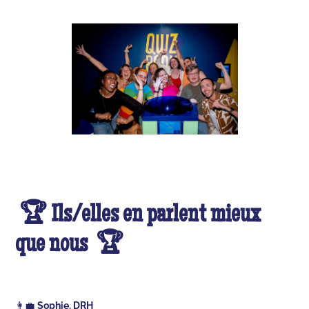
🏆 Ils/elles en parlent mieux
que nous 🏆
👩‍💼
Sophie, DRH