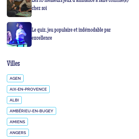
Les 10 meilleurs jeux d’ambiance à faire confiné(e)
chez soi
Le quiz, jeu populaire et indémodable par
excellence
Villes
AGEN
AIX-EN-PROVENCE
ALBI
AMBÉRIEU-EN-BUGEY
AMIENS
ANGERS