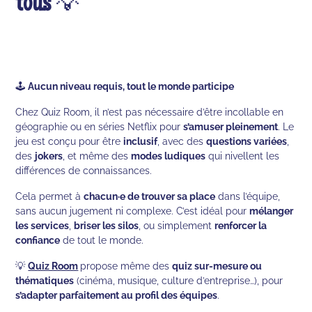
tous
💡
🕹️
Aucun niveau requis, tout le monde participe
Chez Quiz Room, il n’est pas nécessaire d’être incollable en
géographie ou en séries Netflix pour
s’amuser pleinement
. Le
jeu est conçu pour être
inclusif
, avec des
questions variées
,
des
jokers
, et même des
modes ludiques
qui nivellent les
différences de connaissances.
Cela permet à
chacun·e de trouver sa place
dans l’équipe,
sans aucun jugement ni complexe. C’est idéal pour
mélanger
les services
,
briser les silos
, ou simplement
renforcer la
confiance
de tout le monde.
💡
Quiz Room
propose même des
quiz sur-mesure ou
thématiques
(cinéma, musique, culture d’entreprise…), pour
s’adapter parfaitement au profil des équipes
.