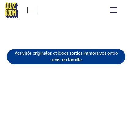
Activités originales et idées sorties immersives entre
amis, en famille
7 ACTIVITÉS IMMERSIVES À
NANTES
⏱
min de lecture