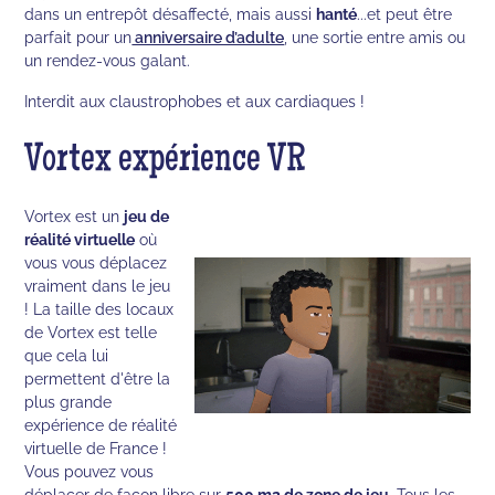
dans un entrepôt désaffecté, mais aussi
hanté
...et peut être
parfait pour un
anniversaire d’adulte
, une sortie entre amis ou
un rendez-vous galant.
Interdit aux claustrophobes et aux cardiaques !
Vortex expérience VR
Vortex est un
jeu de
réalité virtuelle
où
vous vous déplacez
vraiment dans le jeu
! La taille des locaux
de Vortex est telle
que cela lui
permettent d'être la
plus grande
expérience de réalité
virtuelle de France !
Vous pouvez vous
déplacer de façon libre sur
500 m2 de zone de jeu
. Tous les