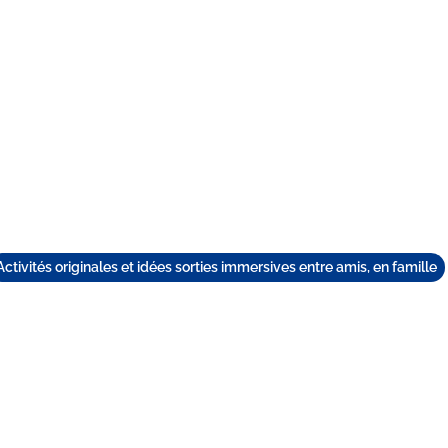
TEAM BUILDING
GIFT
GAMES
GROUPS
Activités originales et idées sorties immersives entre amis, en famille
I FAIRE EN VACANCE
LLE À NANTES ? IDÉ