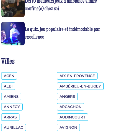
Les 10 meilleurs jeux d’ambiance à faire
confiné(e) chez soi
Le quiz, jeu populaire et indémodable par
excellence
Villes
AGEN
AIX-EN-PROVENCE
ALBI
AMBÉRIEU-EN-BUGEY
AMIENS
ANGERS
ANNECY
ARCACHON
ARRAS
AUDINCOURT
AURILLAC
AVIGNON