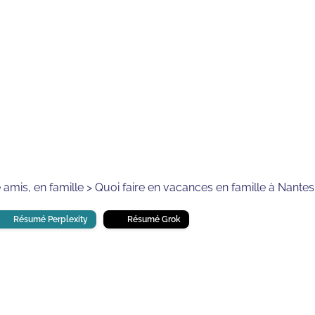
⏱
min de lecture
e amis, en famille > Quoi faire en vacances en famille à Nantes
Résumé Perplexity
Résumé Grok