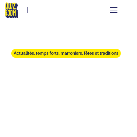
Actualités, temps forts, marroniers, fêtes et traditions
ACTIVITÉS À ROUEN EN
FAMILLE : IDÉES DE SORTIES
ORIGINALES POUR PETITS ET
GRANDS
⏱
min de lecture