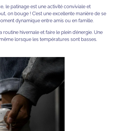
, le patinage est une activité conviviale et
out, on bouge ! C’est une excellente manière de se
 moment dynamique entre amis ou en famille.
routine hivernale et faire le plein d’énergie. Une
, même lorsque les températures sont basses.