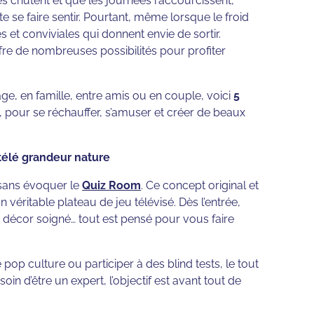
es chutent et que les journées raccourcissent,
te se faire sentir. Pourtant, même lorsque le froid
res et conviviales qui donnent envie de sortir.
fre de nombreuses possibilités pour profiter
, en famille, entre amis ou en couple, voici
5
, pour se réchauffer, s’amuser et créer de beaux
télé grandeur nature
 sans évoquer le
Quiz Room
. Ce concept original et
véritable plateau de jeu télévisé. Dès l’entrée,
 décor soigné… tout est pensé pour vous faire
pop culture ou participer à des blind tests, le tout
n d’être un expert, l’objectif est avant tout de