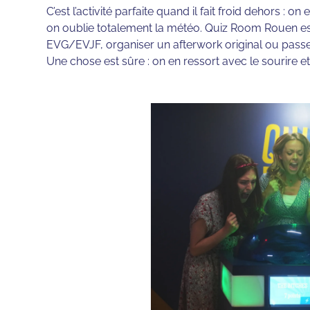
C’est l’activité parfaite quand il fait froid dehors : o
on oublie totalement la météo. Quiz Room Rouen est
EVG/EVJF, organiser un afterwork original ou passer
Une chose est sûre : on en ressort avec le sourire e