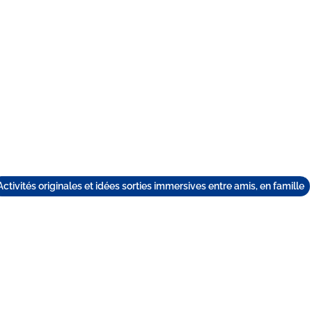
TEAM BUILDING
GIFT
GAMES
GROUPS
Activités originales et idées sorties immersives entre amis, en famille
IRE À ROUEN QUAND 
ROID ? 5 ACTIVITÉS F