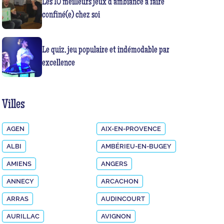
Les 10 meilleurs jeux d’ambiance à faire
confiné(e) chez soi
Le quiz, jeu populaire et indémodable par
excellence
Villes
AGEN
AIX-EN-PROVENCE
ALBI
AMBÉRIEU-EN-BUGEY
AMIENS
ANGERS
ANNECY
ARCACHON
ARRAS
AUDINCOURT
AURILLAC
AVIGNON