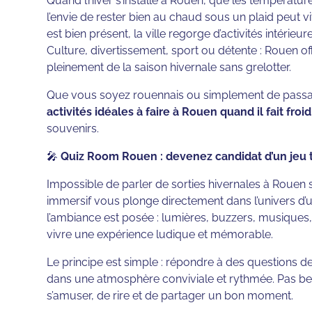
Quand l’hiver s’installe à Rouen, que les températur
l’envie de rester bien au chaud sous un plaid peut vi
est bien présent, la ville regorge d’activités intérieu
Culture, divertissement, sport ou détente : Rouen of
pleinement de la saison hivernale sans grelotter.
Que vous soyez rouennais ou simplement de passage
activités idéales à faire à Rouen quand il fait froid
souvenirs.
🎤
Quiz Room Rouen : devenez candidat d’un jeu 
Impossible de parler de sorties hivernales à Rouen
immersif vous plonge directement dans l’univers d’un 
l’ambiance est posée : lumières, buzzers, musiques,
vivre une expérience ludique et mémorable.
Le principe est simple : répondre à des questions de 
dans une atmosphère conviviale et rythmée. Pas besoi
s’amuser, de rire et de partager un bon moment.