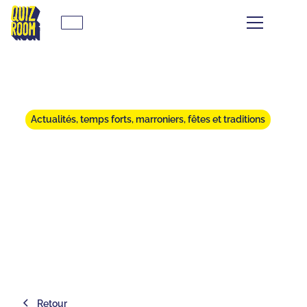
Actualités, temps forts, marroniers, fêtes et traditions
QUIZ ROOM EN BOÎTE : TON
QUIZ SHOW À LA MAISON !
⏱
min de lecture
Retour