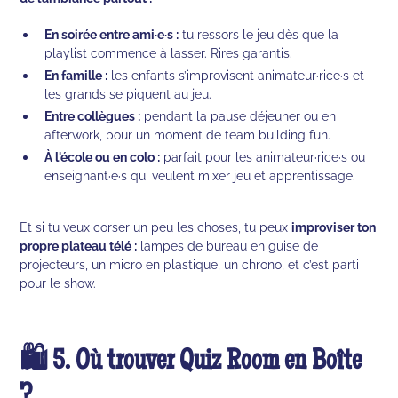
En soirée entre ami·e·s :
tu ressors le jeu dès que la
playlist commence à lasser. Rires garantis.
En famille :
les enfants s’improvisent animateur·rice·s et
les grands se piquent au jeu.
Entre collègues :
pendant la pause déjeuner ou en
afterwork, pour un moment de team building fun.
À l'école ou en colo :
parfait pour les animateur·rice·s ou
enseignant·e·s qui veulent mixer jeu et apprentissage.
Et si tu veux corser un peu les choses, tu peux
improviser ton
propre plateau télé :
lampes de bureau en guise de
projecteurs, un micro en plastique, un chrono, et c’est parti
pour le show.
🛍️ 5. Où trouver Quiz Room en Boîte
?