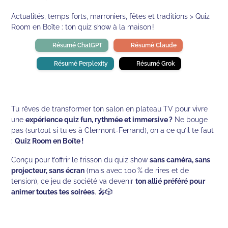
Actualités, temps forts, marroniers, fêtes et traditions > Quiz
Room en Boîte : ton quiz show à la maison !
Résumé ChatGPT
Résumé Claude
Résumé Perplexity
Résumé Grok
Tu rêves de transformer ton salon en plateau TV pour vivre
une
expérience quiz fun, rythmée et immersive ?
Ne bouge
pas (surtout si tu es à Clermont-Ferrand), on a ce qu’il te faut
:
Quiz Room en Boîte !
Conçu pour t’offrir le frisson du quiz show
sans caméra, sans
projecteur, sans écran
(mais avec 100 % de rires et de
tension), ce jeu de société va devenir
ton allié préféré pour
animer toutes tes soirées
. 🎤🎲