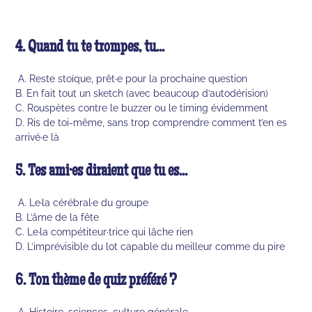
4. Quand tu te trompes, tu...
A. Reste stoïque, prêt·e pour la prochaine question
B. En fait tout un sketch (avec beaucoup d’autodérision)
C. Rouspètes contre le buzzer ou le timing évidemment
D. Ris de toi-même, sans trop comprendre comment t’en es
arrivé·e là
5. Tes ami·es diraient que tu es...
A. Le·la cérébral·e du groupe
B. L’âme de la fête
C. Le·la compétiteur·trice qui lâche rien
D. L’imprévisible du lot capable du meilleur comme du pire
6. Ton thème de quiz préféré ?
A. Histoire, sciences, culture générale