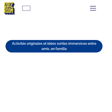
Activités originales et idées sorties immersives entre
amis, en famille
QUEL·LE QUIZZER ES-TU ?
DÉCOUVRE TON STYLE DE JEU
CHEZ QUIZ ROOM
⏱
min de lecture