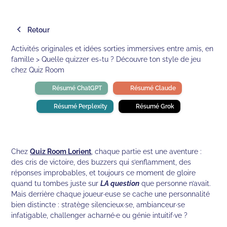
Retour
Activités originales et idées sorties immersives entre amis, en
famille > Quel·le quizzer es-tu ? Découvre ton style de jeu
chez Quiz Room
Résumé ChatGPT
Résumé Claude
Résumé Perplexity
Résumé Grok
Chez
Quiz Room Lorient
, chaque partie est une aventure :
des cris de victoire, des buzzers qui s’enflamment, des
réponses improbables, et toujours ce moment de gloire
quand tu tombes juste sur
LA question
que personne n’avait.
Mais derrière chaque joueur·euse se cache une personnalité
bien distincte : stratège silencieux·se, ambianceur·se
infatigable, challenger acharné·e ou génie intuitif·ve ?