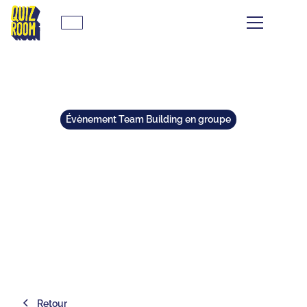
Évènement Team Building en groupe
TOP 5 DES TEAM BUILDING À
LYON CONFLUENCE
⏱
min de lecture
Retour